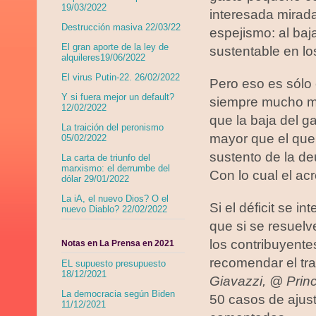
19/03/2022
interesada mirada
Destrucción masiva 22/03/22
espejismo: al baj
El gran aporte de la ley de
sustentable en lo
alquileres19/06/2022
El virus Putin-22. 26/02/2022
Pero eso es sólo 
Y si fuera mejor un default?
siempre mucho má
12/02/2022
que la baja del g
La traición del peronismo
mayor que el que 
05/02/2022
sustento de la de
La carta de triunfo del
marxismo: el derrumbe del
Con lo cual el ac
dólar 29/01/2022
La iA, el nuevo Dios? O el
Si el déficit se 
nuevo Diablo? 22/02/2022
que si se resuelv
los contribuyent
Notas en La Prensa en 2021
recomendar el trab
EL supuesto presupuesto
18/12/2021
Giavazzi, @ Princ
La democracia según Biden
50 casos de ajust
11/12/2021