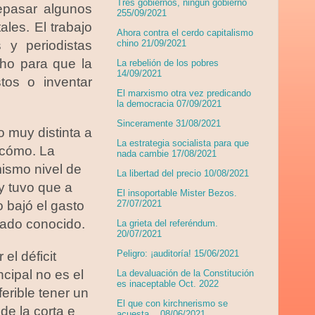
Tres gobiernos, ningún gobierno
repasar algunos
255/09/2021
les. El trabajo
Ahora contra el cerdo capitalismo
 y periodistas
chino 21/09/2021
cho para que la
La rebelión de los pobres
14/09/2021
tos o inventar
El marxismo otra vez predicando
la democracia 07/09/2021
Sinceramente 31/08/2021
 muy distinta a
La estrategia socialista para que
 cómo. La
nada cambie 17/08/2021
ismo nivel de
La libertad del precio 10/08/2021
 y tuvo que a
El insoportable Mister Bezos.
o bajó el gasto
27/07/2021
ltado conocido.
La grieta del referéndum.
20/07/2021
Peligro: ¡auditoría! 15/06/2021
el déficit
cipal no es el
La devaluación de la Constitución
es inaceptable Oct. 2022
erible tener un
El que con kirchnerismo se
de la corta e
acuesta... 08/06/2021