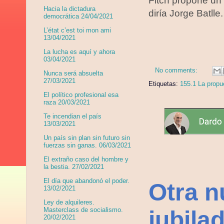
Fitch propone un 
Hacia la dictadura
diría Jorge Batlle
democrática 24/04/2021
L’état c’est toi mon ami
13/04/2021
La lucha es aquí y ahora
03/04/2021
No comments:
Nunca será absuelta
27/03/2021
Etiquetas:
155.1 La propue
El político profesional esa
raza 20/03/2021
Te incendian el país
13/03/2021
Un país sin plan sin futuro sin
fuerzas sin ganas. 06/03/2021
El extraño caso del hombre y
la bestia. 27/02/2021
El día que abandonó el poder.
Otra n
13/02/2021
Ley de alquileres.
Masterclass de socialismo.
jubila
20/02/2021