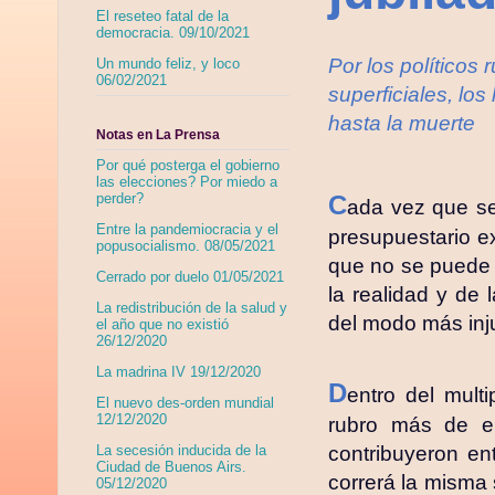
El reseteo fatal de la
democracia. 09/10/2021
Por los políticos
Un mundo feliz, y loco
06/02/2021
superficiales, lo
hasta la muerte
Notas en La Prensa
Por qué posterga el gobierno
las elecciones? Por miedo a
C
perder?
ada vez que se 
Entre la pandemiocracia y el
presupuestario e
popusocialismo. 08/05/2021
que no se puede t
Cerrado por duelo 01/05/2021
la realidad y de
La redistribución de la salud y
del modo más inju
el año que no existió
26/12/2020
La madrina IV 19/12/2020
D
entro del mult
El nuevo des-orden mundial
12/12/2020
rubro más de er
contribuyeron e
La secesión inducida de la
Ciudad de Buenos Airs.
correrá la misma 
05/12/2020