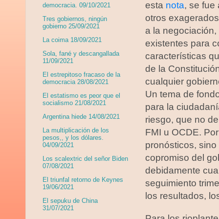
esta
nota
, se fu
democracia. 09/10/2021
otros exagerados
Tres gobiernos, ningún
gobierno 25/09/2021
a la negociación,
La coima 18/09/2021
existentes para c
Sola, fané y descangallada
características q
11/09/2021
de la Constitució
El estrepitoso fracaso de la
cualquier gobiern
democracia 28/08/2021
Un tema de fondo 
El estatismo es peor que el
socialismo 21/08/2021
para la ciudadaní
Argentina hiede 14/08/2021
riesgo, que no d
La multiplicación de los
FMI u OCDE. Por 
pesos,, y los dólares.
pronósticos, sino
04/09/2021
copromiso del go
Los scalextric del señor Biden
07/08/2021
debidamente cuan
El triunfal retorno de Keynes
seguimiento trime
19/06/2021
los resultados, l
El sepuku de China
31/07/2021
Para los rioplant