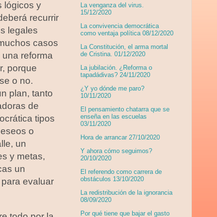
 lógicos y
La venganza del virus.
15/12/2020
eberá recurrir
La convivencia democrática
os legales
como ventaja política 08/12/2020
n muchos casos
La Constitución, el arma mortal
e una reforma
de Cristina. 01/12/2020
ar, porque
La jubilación. ¿Reforma o
tapadádivas? 24/11/2020
se o no.
¿Y yo dónde me paro?
n plan, tanto
10/11/2020
cadoras de
El pensamiento chatarra que se
enseña en las escuelas
crática tipos
03/11/2020
deseos o
Hora de arrancar 27/10/2020
lle, un
Y ahora cómo seguimos?
es y metas,
20/10/2020
cas un
El referendo como carrera de
obstáculos 13/10/2020
 para evaluar
La redistribución de la ignorancia
08/09/2020
Por qué tiene que bajar el gasto
e todo por la