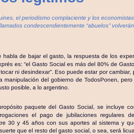
 ruines, el periodismo complaciente y los economistas
s llamados condescendientemente “abuelos” volverán 
habla de bajar el gasto, la respuesta de los expert
xprés es: “el Gasto Social es más del 80% de Gasto 
ocar ni desindexar”. Eso puede estar por cambiar, p
 la manipulación del gobierno de TodosPonen, per
sto posible, a lo argentino.
ipropósito paquete del Gasto Social, se incluye c
ogaciones el pago de jubilaciones regulares d
ntre 30 y 45 años con sus aportes al sistema y q
suerte que el resto del gasto social, o sea, será lic