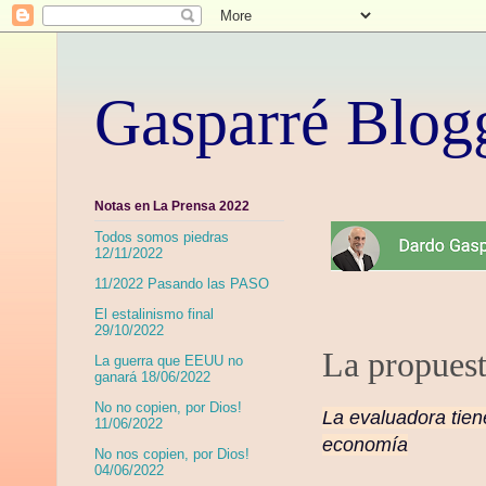
Gasparré Blog
Notas en La Prensa 2022
Todos somos piedras
12/11/2022
11/2022 Pasando las PASO
El estalinismo final
29/10/2022
La propuesta
La guerra que EEUU no
ganará 18/06/2022
No no copien, por Dios!
La evaluadora tien
11/06/2022
economía
No nos copien, por Dios!
04/06/2022