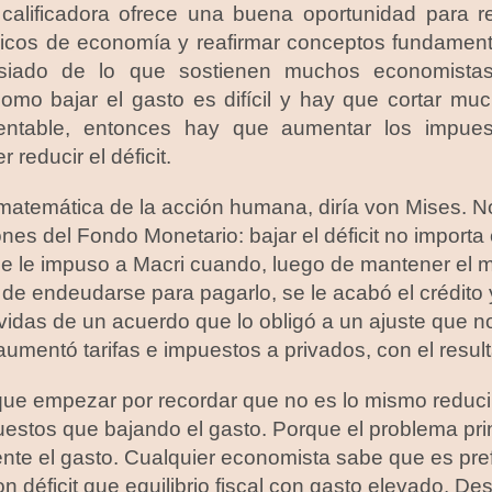
 calificadora ofrece una buena oportunidad para 
cos de economía y reafirmar conceptos fundamenta
siado de lo que sostienen muchos economistas
como bajar el gasto es difícil y hay que cortar mu
ntable, entonces hay que aumentar los impues
reducir el déficit.
atemática de la acción humana, diría von Mises. No
es del Fondo Monetario: bajar el déficit no importa
e le impuso a Macri cuando, luego de mantener el m
 y de endeudarse para pagarlo, se le acabó el crédito
avidas de un acuerdo que lo obligó a un ajuste que n
 aumentó tarifas e impuestos a privados, con el resu
e empezar por recordar que no es lo mismo reducir 
stos que bajando el gasto. Porque el problema prin
mente el gasto. Cualquier economista sabe que es pref
 déficit que equilibrio fiscal con gasto elevado. Des