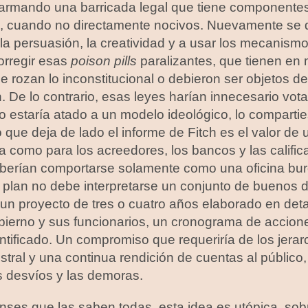
e armando una barricada legal que tiene componentes
, cuando no directamente nocivos. Nuevamente se d
 la persuasión, la creatividad y a usar los mecanism
orregir esas
poison pills
paralizantes, que tienen e
ue rozan lo inconstitucional o debieron ser objetos d
n. De lo contrario, esas leyes harían innecesario vot
o estaría atado a un modelo ideológico, lo compartie
que deja de lado el informe de Fitch es el valor de u
a como para los acreedores, los bancos y las califi
eberían comportarse solamente como una oficina buro
plan no debe interpretarse un conjunto de buenos 
 un proyecto de tres o cuatro años elaborado en deta
bierno y sus funcionarios, un cronograma de accion
tificado. Un compromiso que requeriría de los jerar
stral y una continua rendición de cuentas al público,
os desvíos y las demoras.
enses que las saben todas, esta idea es utópica, sobr