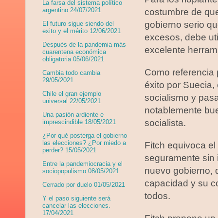
La farsa del sistema político
argentino 24/07/2021
costumbre de que 
gobierno serio qu
El futuro sigue siendo del
exito y el mérito 12/06/2021
excesos, debe uti
Después de la pandemia más
excelente herram
cuarentena económica
obligatoria 05/06/2021
Como referencia p
Cambia todo cambia
29/05/2021
éxito por Suecia, 
Chile el gran ejemplo
socialismo y pasa
universal 22/05/2021
notablemente bue
Una pasión ardiente e
socialista.
imprescindible 18/05/2021
¿Por qué posterga el gobierno
las elecciones? ¿Por miedo a
Fitch equivoca el
perder? 15/05/2021
seguramente sin i
Entre la pandemiocracia y el
nuevo gobierno, q
sociopopulismo 08/05/2021
capacidad y su co
Cerrado por duelo 01/05/2021
todos.
Y el paso siguiente será
cancelar las elecciones.
17/04/2021