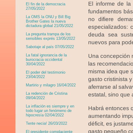
El informe de la
El fin de la democracia
27/05/2022
fundamentos bási
La OMS la ONU y Bill Big
no difiere dema
Brother Gates la nueva
dictadura global 21/05/2022
especializados: 
deuda sea suste
La pregunta trampa de los
sensibles exprés 13/05/2022
nuevos para poder 
Sabotaje al país 07/05/2022
Una concepción m
La fatal ignorancia de la
burocracia occidental
las recomendacion
30/04/2022
misma idea que s
El poder del testimonio
23/04/2022
gasto cristinista
Martirio y milagro 16/04/2022
aferrarse al salv
La redención de Cristina
estatal, sino que
09/04/2022
La inflación es siempre y en
Habrá entonces qu
todo lugar un fenómeno de
aumentando impue
hipocresía 02/04/2022
déficit, es justa
Tente necia! 26/03/2022
gasto pequeño con
El presidente complaciente