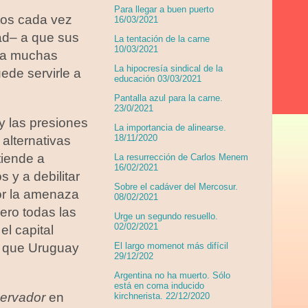
Para llegar a buen puerto
stos cada vez
16/03/2021
ad– a que sus
La tentación de la carne
10/03/2021
ina muchas
La hipocresía sindical de la
ede servirle a
educación 03/03/2021
Pantalla azul para la carne.
23/0/2021
 y las presiones
La importancia de alinearse.
18/11/2020
alternativas
tiende a
La resurrección de Carlos Menem
16/02/2021
 y a debilitar
Sobre el cadáver del Mercosur.
or la amenaza
08/02/2021
ero todas las
Urge un segundo resuello.
02/02/2021
l capital
de que Uruguay
El largo momenot más difícil
29/12/202
Argentina no ha muerto. Sólo
está en coma inducido
ervador
en
kirchnerista. 22/12/2020