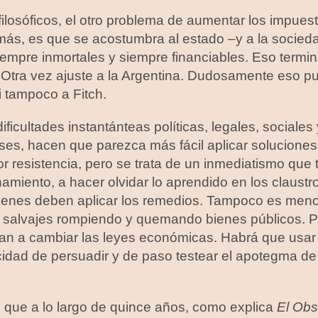
filosóficos, el otro problema de aumentar los impue
más, es que se acostumbra al estado –y a la socied
iempre inmortales y siempre financiables. Eso term
 Otra vez ajuste a la Argentina. Dudosamente eso pu
i tampoco a Fitch.
ificultades instantánteas políticas, legales, sociales
es, hacen que parezca más fácil aplicar soluciones 
 resistencia, pero se trata de un inmediatismo que 
amiento, a hacer olvidar lo aprendido en los claustros
uienes deben aplicar los remedios. Tampoco es men
s salvajes rompiendo y quemando bienes públicos. P
an a cambiar las leyes económicas. Habrá que usar e
acidad de persuadir y de paso testear el apotegma 
 que a lo largo de quince años, como explica
El Obs