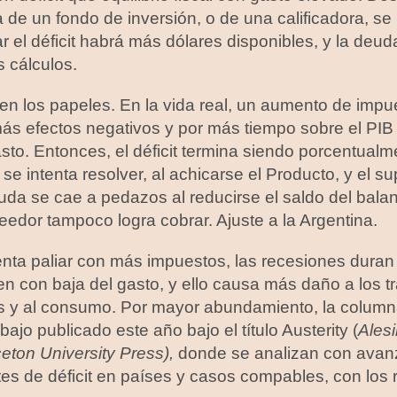
 de un fondo de inversión, o de una calificadora, se
ar el déficit habrá más dólares disponibles, y la deud
s cálculos.
en los papeles. En la vida real, un aumento de impu
s efectos negativos y por más tiempo sobre el PIB y
asto. Entonces, el déficit termina siendo porcentualm
se intenta resolver, al achicarse el Producto, y el s
uda se cae a pedazos al reducirse el saldo del bala
reedor tampoco logra cobrar. Ajuste a la Argentina.
intenta paliar con más impuestos, las recesiones dur
en con baja del gasto, y ello causa más daño a los t
es y al consumo. Por mayor abundamiento, la column
ajo publicado este año bajo el título Austerity (
Ales
eton University
Press),
donde se analizan con avan
es de déficit en países y casos compables, con los 