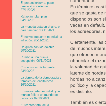
comentados.
El proteccionismo, paso
En términos casi 
previo al socialismo
27/11/2021
que se gasta de 
Rataplán, plan plan
dispendios son s
04/12/2021
veces en default.
La moneda esta en el aire; el
país también 13/11/2021
los acreedores, n
El nuevo impuesto mundial: la
inflación. 20/11/2021
Ciertamente, las d
De quién son los dólares
de muchos interes
30/10/2021
que ofrecen menor
Rumbo a una nueva
obnubilar el razon
decepción. 06/11/2021
la voluntad de q
Con el sudor de tu frente
23/10/2021
latente de horda
La derrota de la democracia y
hordas no alcanz
también del capitalismo
político y la cap
16/10/2021
es distinto.
El nuevo orden mundial: ¿un
mundo feliz o un mundo de
pobreza? 02/10/2021
También es cierto
El reseteo fatal de la