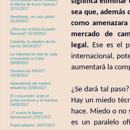
significa eliminar
el dilema de Kevin Spacey?
11/11/2017
sea que, además 
Aerolíneas, un caso piloto.
31/10/2017
como amenazara M
¿Otra vez el Gran Acuerdo
mercado de camb
Nacional? 25/10/2017
Cataluña, la rebelión de los
legal.
Ese es el p
necios 04/10/2017
La importancia vital de cada
internacional, pot
monumento a Colón
29/08/2017
aumentará la compe
Sirvieron las PASO?
19/08/2017
Aprendiendo del martirio
¿Se dará tal paso
tehuelche 15/08/2017
El consumidor, entre el
Hay un miedo técni
proteccionismo y el mantero.
04/08/2017
hace. Miedo o no s
¿Y a esto le llaman
democracia? 27/07/2017
es un paralelo of
Pepsicodrama. 14/07/2017