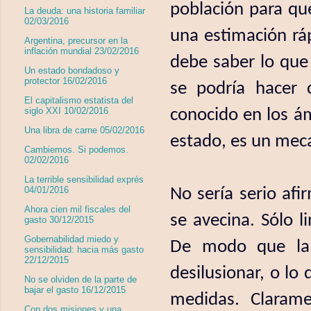
población para qu
La deuda: una historia familiar
02/03/2016
una estimación ráp
Argentina, precursor en la
inflación mundial 23/02/2016
debe saber lo que 
Un estado bondadoso y
protector 16/02/2016
se podría hacer 
El capitalismo estatista del
conocido en los ám
siglo XXI 10/02/2016
Una libra de carne 05/02/2016
estado, es un meca
Cambiemos. Si podemos.
02/02/2016
La terrible sensibilidad exprés
No sería serio afi
04/01/2016
Ahora cien mil fiscales del
se avecina. Sólo l
gasto 30/12/2015
Gobernabilidad miedo y
De modo que la 
sensibilidad: hacia más gasto
22/12/2015
desilusionar, o lo
No se olviden de la parte de
bajar el gasto 16/12/2015
medidas. Clarame
Con dos misiones y una