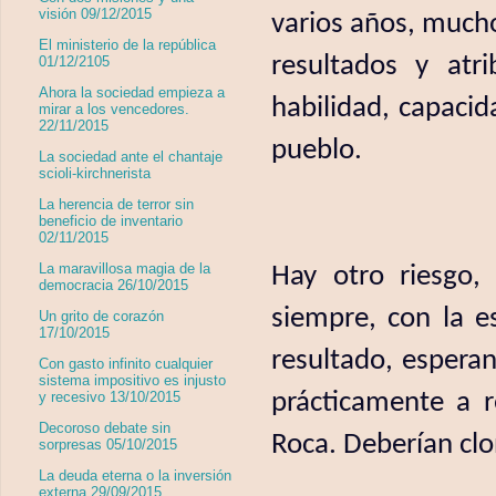
visión 09/12/2015
varios años, much
El ministerio de la república
resultados y atri
01/12/2105
Ahora la sociedad empieza a
habilidad, capacid
mirar a los vencedores.
22/11/2015
pueblo.
La sociedad ante el chantaje
scioli-kirchnerista
La herencia de terror sin
beneficio de inventario
02/11/2015
La maravillosa magia de la
Hay otro riesgo
democracia 26/10/2015
siempre, con la e
Un grito de corazón
17/10/2015
resultado, espera
Con gasto infinito cualquier
sistema impositivo es injusto
prácticamente a r
y recesivo 13/10/2015
Decoroso debate sin
Roca. De
sorpresas 05/10/2015
La deuda eterna o la inversión
externa 29/09/2015