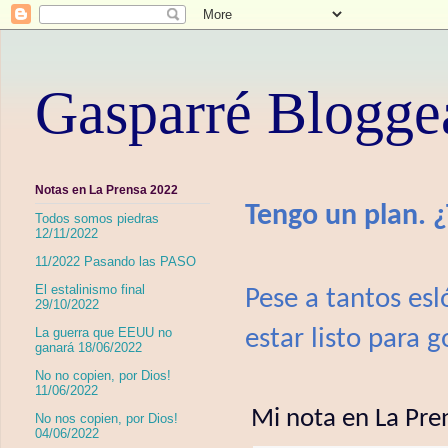
Gasparré Blogge
Notas en La Prensa 2022
Tengo un plan. 
Todos somos piedras
12/11/2022
11/2022 Pasando las PASO
El estalinismo final
Pese a tantos es
29/10/2022
estar listo para 
La guerra que EEUU no
ganará 18/06/2022
No no copien, por Dios!
11/06/2022
Mi nota en La Pr
No nos copien, por Dios!
04/06/2022