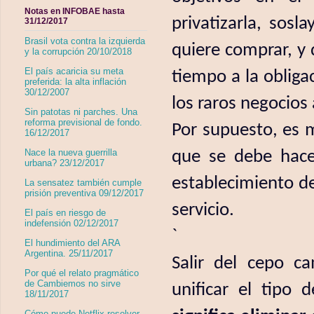
Notas en INFOBAE hasta
privatizarla, sos
31/12/2017
Brasil vota contra la izquierda
quiere comprar, y 
y la corrupción 20/10/2018
El país acaricia su meta
tiempo a la obliga
preferida: la alta inflación
30/12/2007
los raros negocios
Sin patotas ni parches. Una
reforma previsional de fondo.
Por supuesto, es m
16/12/2017
que se debe hacer
Nace la nueva guerrilla
urbana? 23/12/2017
establecimiento de
La sensatez también cumple
prisión preventiva 09/12/2017
servicio.
El país en riesgo de
indefensión 02/12/2017
`
El hundimiento del ARA
Argentina. 25/11/2017
Salir del cepo ca
Por qué el relato pragmático
de Cambiemos no sirve
unificar el tipo
18/11/2017
Cómo puede Netflix resolver