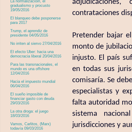
adjudicaciones, 
La normalizacióin, el
gradualismo y procusto
19/05/2016
contrataciones dis
El blanqueo debe posponerse
para 2017
Trump, el aprendiz de
Pretender bajar e
presidente 04/05/2016
No irriten al siervo 27/04/2016
monto de jubilacio
El efecto Uber: hacia una
injusto. El país s
democracia liberal 20/04/2016
Para las transnacionales, el
en todas sus juri
mundo es una offshore
12/04/2016
comisaría. Se debe
Hacia el impuesto mundial
06/04/2016
especialistas y e
El sueño imposible de
financiar gasto con deuda
falta autoridad mo
29/03/2016
La otra droga: el juego
sistema naciona
18/03/2016
jurisdicciones y a
Vamos, Carlitos, (Marx)
todavía 09/03/2016