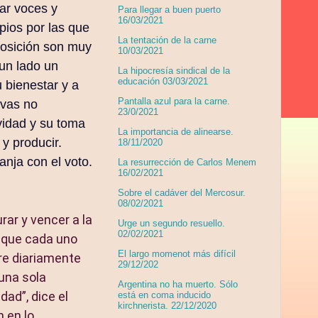
ar voces y
Para llegar a buen puerto
16/03/2021
ipios por las que
La tentación de la carne
posición son muy
10/03/2021
 un lado un
La hipocresía sindical de la
educación 03/03/2021
 bienestar y a
Pantalla azul para la carne.
ivas no
23/0/2021
ividad y su toma
La importancia de alinearse.
 y producir.
18/11/2020
anja con el voto.
La resurrección de Carlos Menem
16/02/2021
Sobre el cadáver del Mercosur.
08/02/2021
rar y vencer a la
Urge un segundo resuello.
02/02/2021
o que cada uno
El largo momenot más difícil
re diariamente
29/12/202
una sola
Argentina no ha muerto. Sólo
dad”, dice el
está en coma inducido
kirchnerista. 22/12/2020
n en lo