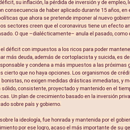
éficit, su inflación, la pérdida de inversión y de empleo, l
n consecuencia de haber aplicado durante 15 años, en e
 políticas que ahora se pretende imponer al nuevo gobier
os sectores creen que el coronavirus tiene un efecto 
asado. O que –dialécticamente– anula el pasado, como d
 el déficit con impuestos a los ricos para poder mantener
omar más deuda, además de cortoplacista y suicida, es de
responsable y condena a más impuestos a las próximas 
 es cierto que no haya opciones. Los organismos de crédi
 bonistas, no exigen medidas drásticas inmediatas, y 
n sólido, consistente, proyectado y mantenido en el tie
cas. Un plan de crecimiento basado en la inversión priva
ado sobre país y gobierno.
sobre la ideología, fue honrada y mantenida por el gobier
miento por ese logro, acaso el más importante de su ge