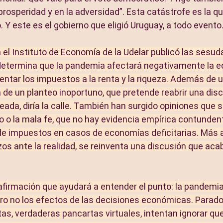
prosperidad y en la adversidad”. Esta catástrofe es la qu
o. Y este es el gobierno que eligió Uruguay, a todo evento
l Instituto de Economía de la Udelar publicó las sesu
 determina que la pandemia afectará negativamente la e
entar los impuestos a la renta y la riqueza. Además de 
a de un planteo inoportuno, que pretende reabrir una dis
eada, diría la calle. También han surgido opiniones que 
 o la mala fe, que no hay evidencia empírica contundent
de impuestos en casos de economías deficitarias. Más al
os ante la realidad, se reinventa una discusión que aca
 afirmación que ayudará a entender el punto: la pandemi
ero no los efectos de las decisiones económicas. Parad
s, verdaderas pancartas virtuales, intentan ignorar que 