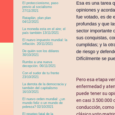
Esa es una tarea q
El proteccionismo, paso
previo al socialismo
opiniones y acordar
27/11/2021
fue votado, es de 
Rataplán, plan plan
04/12/2021
profundas y que la
La moneda esta en el aire; el
sector importante 
país también 13/11/2021
sus conquistas, co
El nuevo impuesto mundial: la
inflación. 20/11/2021
cumplidas; y la otr
de riesgo y defende
De quién son los dólares
30/10/2021
Difícilmente se pue
Rumbo a una nueva
decepción. 06/11/2021
Con el sudor de tu frente
23/10/2021
Pero esa etapa ven
La derrota de la democracia y
enfermedad y atend
también del capitalismo
16/10/2021
puede tener su opi
El nuevo orden mundial: ¿un
en casi 3.500.000 
mundo feliz o un mundo de
conducción, como t
pobreza? 02/10/2021
clásico voto matri
El reseteo fatal de la