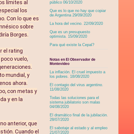
os límites al
público 06/10/2020
special los
Que es lo que no hay que copiar
de Argentina 29/09/2020
no. Con lo que es
La hora del vecino. 22/09/2020
amnésico sobre
Que es un presupuesto
iría Borges.
optimista. 15/09/2020
Para qué existe la Cepal?
 el rating
 poco vuelo,
Notas en El Observador de
Montevideo
generaciones.
La inflación. El cruel impuesto a
to mundial, y
los pobres. 18/08/2020
menos ahora.
El contagio del virus argentino.
11/08/2020
mpo, con metas y
Todas las soluciones para el
da y en la
sistema jubilatorio son malas
04/08/2020
El dramático final de la jubilación.
28/07/2020
no anterior, que
El sabotaje al estado y al empleo
stión. Cuando el
21/07/2020