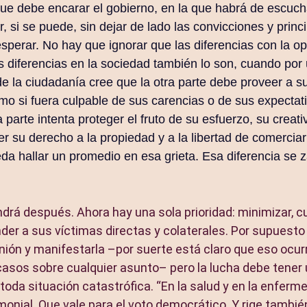
ue debe encarar el gobierno, en la que habrá de escuch
, si se puede, sin dejar de lado las convicciones y princ
esperar. No hay que ignorar que las diferencias con la o
s diferencias en la sociedad también lo son, cuando por
de la ciudadanía cree que la otra parte debe proveer a su
mo si fuera culpable de sus carencias o de sus expectat
a parte intenta proteger el fruto de su esfuerzo, su creat
r su derecho a la propiedad y a la libertad de comerciar
da hallar un promedio en esa grieta. Esa diferencia se z
drá después. Ahora hay una sola prioridad: minimizar, cu
er a sus víctimas directas y colaterales. Por supuest
nión y manifestarla –por suerte está claro que eso ocur
casos sobre cualquier asunto– pero la lucha debe tener 
oda situación catastrófica. “En la salud y en la enferme
monial. Que vale para el voto democrático. Y rige tambié