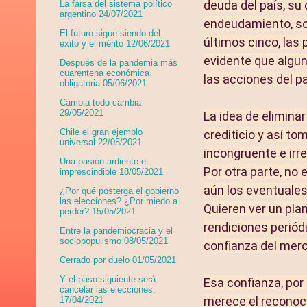
deuda del país, su d
La farsa del sistema político
argentino 24/07/2021
endeudamiento, so
El futuro sigue siendo del
últimos cinco, las
exito y el mérito 12/06/2021
evidente que algun
Después de la pandemia más
cuarentena económica
las acciones del p
obligatoria 05/06/2021
Cambia todo cambia
29/05/2021
La idea de eliminar
Chile el gran ejemplo
crediticio y así t
universal 22/05/2021
incongruente e ir
Una pasión ardiente e
Por otra parte, no
imprescindible 18/05/2021
aún los eventuales
¿Por qué posterga el gobierno
las elecciones? ¿Por miedo a
Quieren ver un pla
perder? 15/05/2021
rendiciones periódi
Entre la pandemiocracia y el
sociopopulismo 08/05/2021
confianza del merc
Cerrado por duelo 01/05/2021
Y el paso siguiente será
Esa confianza, por 
cancelar las elecciones.
merece el reconoci
17/04/2021