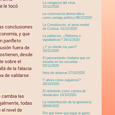
La venganza del virus.
e le tocó
15/12/2020
.
La convivencia democrática
como ventaja política 08/12/2020
La Constitución, el arma mortal
das conclusiones
de Cristina. 01/12/2020
conomía, y que
La jubilación. ¿Reforma o
tapadádivas? 24/11/2020
un panfleto
cusión fuera de
¿Y yo dónde me paro?
10/11/2020
sostienen, desde
El pensamiento chatarra que se
e sobre el
enseña en las escuelas
03/11/2020
lá de la falacia
Hora de arrancar 27/10/2020
ba de saldarse
Y ahora cómo seguimos?
20/10/2020
El referendo como carrera de
obstáculos 13/10/2020
a cambia las
La redistribución de la ignorancia
ojalmente, todas
08/09/2020
el nivel de
Por qué tiene que bajar el gasto