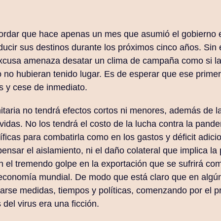
ordar que hace apenas un mes que asumió el gobierno e
ucir sus destinos durante los próximos cinco años. Sin
excusa amenaza desatar un clima de campaña como si la
 no hubieran tenido lugar. Es de esperar que ese prime
s y cese de inmediato.
taria no tendrá efectos cortos ni menores, además de la
 vidas. No los tendrá el costo de la lucha contra la pande
ficas para combatirla como en los gastos y déficit adici
ensar el aislamiento, ni el daño colateral que implica la p
 el tremendo golpe en la exportación que se sufrirá c
a economía mundial. De modo que está claro que en alg
arse medidas, tiempos y políticas, comenzando por el 
del virus era una ficción.