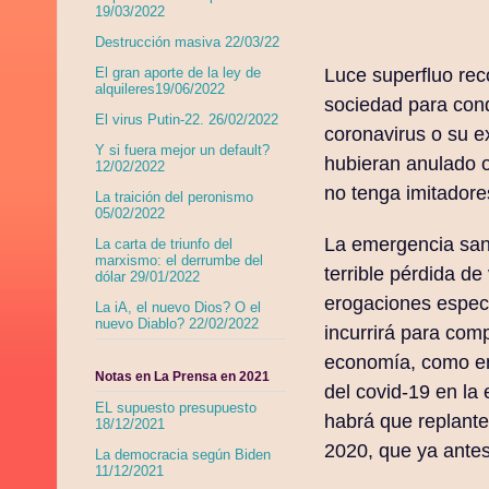
19/03/2022
Destrucción masiva 22/03/22
Luce superfluo rec
El gran aporte de la ley de
alquileres19/06/2022
sociedad para cond
El virus Putin-22. 26/02/2022
coronavirus o su 
Y si fuera mejor un default?
hubieran anulado o
12/02/2022
no tenga imitadore
La traición del peronismo
05/02/2022
La emergencia sani
La carta de triunfo del
marxismo: el derrumbe del
terrible pérdida de
dólar 29/01/2022
erogaciones especí
La iA, el nuevo Dios? O el
nuevo Diablo? 22/02/2022
incurrirá para comp
economía, como en
Notas en La Prensa en 2021
del covid-19 en l
EL supuesto presupuesto
habrá que replante
18/12/2021
2020, que ya antes 
La democracia según Biden
11/12/2021