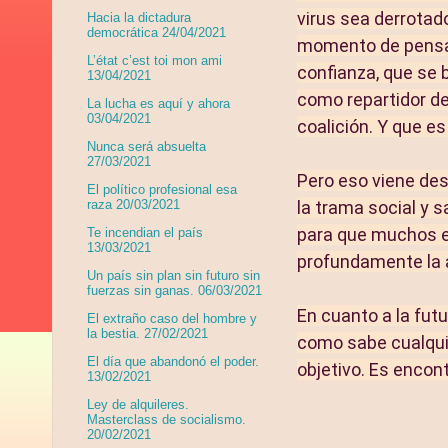
virus sea derrotado
Hacia la dictadura
democrática 24/04/2021
momento de pensar 
L’état c’est toi mon ami
confianza, que se 
13/04/2021
como repartidor de
La lucha es aquí y ahora
03/04/2021
coalición. Y que e
Nunca será absuelta
27/03/2021
Pero eso viene desp
El político profesional esa
la trama social y s
raza 20/03/2021
para que muchos ec
Te incendian el país
13/03/2021
profundamente la a
Un país sin plan sin futuro sin
fuerzas sin ganas. 06/03/2021
En cuanto a la fut
El extraño caso del hombre y
la bestia. 27/02/2021
como sabe cualquie
El día que abandonó el poder.
objetivo. Es encon
13/02/2021
Ley de alquileres.
Masterclass de socialismo.
20/02/2021