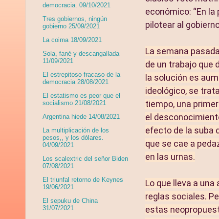
democracia. 09/10/2021
económico: “En la 
Tres gobiernos, ningún
pilotear al gobiern
gobierno 25/09/2021
La coima 18/09/2021
La semana pasada e
Sola, fané y descangallada
11/09/2021
de un trabajo que
El estrepitoso fracaso de la
la solución es aum
democracia 28/08/2021
ideológico, se trat
El estatismo es peor que el
tiempo, una primer
socialismo 21/08/2021
el desconocimiento
Argentina hiede 14/08/2021
efecto de la suba 
La multiplicación de los
pesos,, y los dólares.
que se cae a pedaz
04/09/2021
en las urnas.
Los scalextric del señor Biden
07/08/2021
El triunfal retorno de Keynes
Lo que lleva a una
19/06/2021
reglas sociales. P
El sepuku de China
estas neopropuesta
31/07/2021