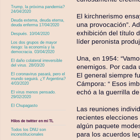
Trump, la próxima pandemia?
24/04/2020
El kirchnerismo ensay
Deuda externa, deuda eterna,
una provocación”. Ad
deuda enferma 17/04/2020
exhibición del título
Después. 10/04/2020
líder peronista produ
Los dos grupos de mayor
riesgo: la economía y la
democracia. 03/04/2020
Una, en 1954: “Vamos
El daño colateral irreversible
del virus. 28/03/20
enemigos. Por cada u
El general siempre fu
El coronavirus pasará, pero el
mundo seguirá. ¿Y Argentina?
Cámpora: “ Esos imbe
4/03/2020
echó a la guerrilla d
El virus menos pensado.
29/02/2020
El Chupagasto
Las reuniones individ
recientes elecciones
Hilos de twitter en mi TL
algún paquete modes
Todos los DNU son
para los acuerdos le
inconstitucionales