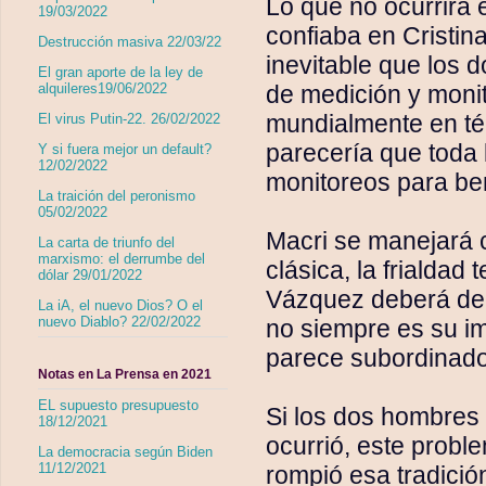
Lo que no ocurrirá 
19/03/2022
confiaba en Cristin
Destrucción masiva 22/03/22
inevitable que los
El gran aporte de la ley de
de medición y monit
alquileres19/06/2022
mundialmente en té
El virus Putin-22. 26/02/2022
parecería que toda 
Y si fuera mejor un default?
12/02/2022
monitoreos para ben
La traición del peronismo
05/02/2022
Macri se manejará c
La carta de triunfo del
marxismo: el derrumbe del
clásica, la frialdad
dólar 29/01/2022
Vázquez deberá dec
La iA, el nuevo Dios? O el
nuevo Diablo? 22/02/2022
no siempre es su imp
parece subordinado
Notas en La Prensa en 2021
EL supuesto presupuesto
Si los dos hombres
18/12/2021
ocurrió, este probl
La democracia según Biden
11/12/2021
rompió esa tradició