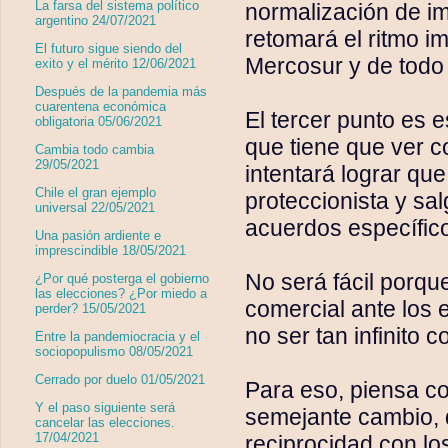
La farsa del sistema político
normalización de i
argentino 24/07/2021
retomará el ritmo i
El futuro sigue siendo del
Mercosur y de todo
exito y el mérito 12/06/2021
Después de la pandemia más
cuarentena económica
El tercer punto es 
obligatoria 05/06/2021
que tiene que ver c
Cambia todo cambia
29/05/2021
intentará lograr qu
Chile el gran ejemplo
proteccionista y sa
universal 22/05/2021
acuerdos específic
Una pasión ardiente e
imprescindible 18/05/2021
No será fácil porq
¿Por qué posterga el gobierno
las elecciones? ¿Por miedo a
comercial ante los 
perder? 15/05/2021
no ser tan infinito 
Entre la pandemiocracia y el
sociopopulismo 08/05/2021
Cerrado por duelo 01/05/2021
Para eso, piensa co
Y el paso siguiente será
semejante cambio, 
cancelar las elecciones.
17/04/2021
reciprocidad con l