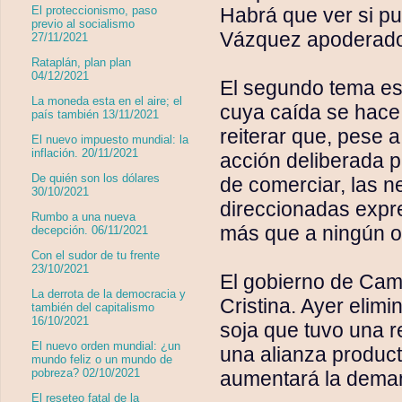
Habrá que ver si p
El proteccionismo, paso
previo al socialismo
Vázquez apoderado d
27/11/2021
Rataplán, plan plan
04/12/2021
El segundo tema es 
La moneda esta en el aire; el
cuya caída se hace 
país también 13/11/2021
reiterar que, pese 
El nuevo impuesto mundial: la
inflación. 20/11/2021
acción deliberada pa
De quién son los dólares
de comerciar, las ne
30/10/2021
direccionadas expr
Rumbo a una nueva
más que a ningún ot
decepción. 06/11/2021
Con el sudor de tu frente
23/10/2021
El gobierno de Cam
La derrota de la democracia y
Cristina. Ayer elimi
también del capitalismo
16/10/2021
soja que tuvo una 
El nuevo orden mundial: ¿un
una alianza product
mundo feliz o un mundo de
pobreza? 02/10/2021
aumentará la dema
El reseteo fatal de la