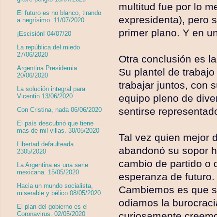
multitud fue por lo me
El futuro es no blanco, tirando
expresidenta), pero 
a negrísimo. 11/07/2020
primer plano. Y en un
¡Escisión! 04/07/20
La república del miedo
27/06/2020
Otra conclusión es l
Argentina Presidemia
Su plantel de trabaj
20/06/2020
trabajar juntos, con
La solución integral para
equipo pleno de dive
Vicentin 13/06/2020
sentirse representado
Con Cristina, nada 06/06/2020
El país descubrió que tiene
mas de mil villas. 30/05/2020
Tal vez quien mejor d
Libertad defaulteada.
abandonó su sopor ha
2305/2020
cambio de partido o 
La Argentina es una serie
mexicana. 15/05/2020
esperanza de futuro.
Hacia un mundo socialista,
Cambiemos es que su
miserable y bélico 08/05/2020
odiamos la burocraci
El plan del gobierno es el
curiosamente creemo
Coronavirus. 02/05/2020