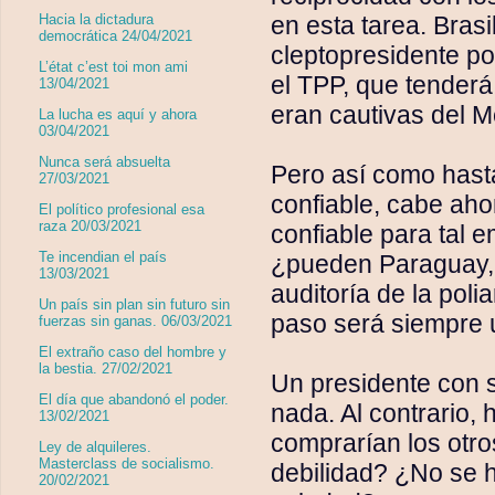
en esta tarea. Bras
Hacia la dictadura
democrática 24/04/2021
cleptopresidente po
L’état c’est toi mon ami
el TPP, que tenderá
13/04/2021
eran cautivas del M
La lucha es aquí y ahora
03/04/2021
Nunca será absuelta
Pero así como hasta
27/03/2021
confiable, cabe aho
El político profesional esa
raza 20/03/2021
confiable para tal
Te incendian el país
¿pueden Paraguay, A
13/03/2021
auditoría de la poli
Un país sin plan sin futuro sin
paso será siempre 
fuerzas sin ganas. 06/03/2021
El extraño caso del hombre y
la bestia. 27/02/2021
Un presidente con s
El día que abandonó el poder.
nada. Al contrario,
13/02/2021
comprarían los otr
Ley de alquileres.
Masterclass de socialismo.
debilidad? ¿No se 
20/02/2021