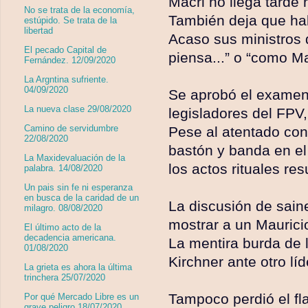
Macri no llega tarde 
No se trata de la economía,
También deja que hab
estúpido. Se trata de la
libertad
Acaso sus ministros 
El pecado Capital de
piensa...” o “como Mau
Fernández. 12/09/2020
La Argntina sufriente.
04/09/2020
Se aprobó el examen d
La nueva clase 29/08/2020
legisladores del FPV
Camino de servidumbre
Pese al atentado cont
22/08/2020
bastón y banda en el
La Maxidevaluación de la
los actos rituales re
palabra. 14/08/2020
Un pais sin fe ni esperanza
en busca de la caridad de un
La discusión de saine
milagro. 08/08/2020
mostrar a un Maurici
El último acto de la
decadencia americana.
La mentira burda de l
01/08/2020
Kirchner ante otro lí
La grieta es ahora la última
trinchera 25/07/2020
Tampoco perdió el fl
Por qué Mercado Libre es un
grave peligro 18/07/2020