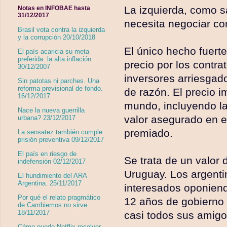
La izquierda, como s
Notas en INFOBAE hasta
31/12/2017
necesita negociar co
Brasil vota contra la izquierda
y la corrupción 20/10/2018
El único hecho fuert
El país acaricia su meta
preferida: la alta inflación
precio por los contra
30/12/2007
inversores arriesgado
Sin patotas ni parches. Una
reforma previsional de fondo.
de razón. El precio im
16/12/2017
mundo, incluyendo la
Nace la nueva guerrilla
valor asegurado en e
urbana? 23/12/2017
premiado.
La sensatez también cumple
prisión preventiva 09/12/2017
El país en riesgo de
Se trata de un valor
indefensión 02/12/2017
Uruguay. Los argenti
El hundimiento del ARA
Argentina. 25/11/2017
interesados oponiend
Por qué el relato pragmático
12 años de gobierno 
de Cambiemos no sirve
18/11/2017
casi todos sus amigo
Cómo puede Netflix resolver