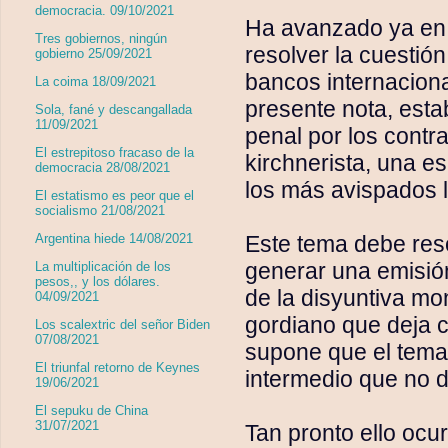
democracia. 09/10/2021
Ha avanzado ya en 
Tres gobiernos, ningún
resolver la cuestió
gobierno 25/09/2021
bancos internacional
La coima 18/09/2021
presente nota, estaba
Sola, fané y descangallada
11/09/2021
penal por los contr
El estrepitoso fracaso de la
kirchnerista, una e
democracia 28/08/2021
los más avispados l
El estatismo es peor que el
socialismo 21/08/2021
Este tema debe reso
Argentina hiede 14/08/2021
generar una emisión
La multiplicación de los
pesos,, y los dólares.
de la disyuntiva mo
04/09/2021
gordiano que deja 
Los scalextric del señor Biden
07/08/2021
supone que el tema
El triunfal retorno de Keynes
intermedio que no da
19/06/2021
El sepuku de China
31/07/2021
Tan pronto ello ocur