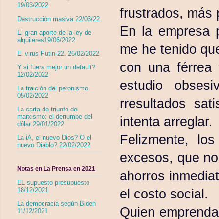
19/03/2022
frustrados, más 
Destrucción masiva 22/03/22
En la empresa p
El gran aporte de la ley de
alquileres19/06/2022
me he tenido que
El virus Putin-22. 26/02/2022
con una férrea 
Y si fuera mejor un default?
12/02/2022
estudio obses
La traición del peronismo
05/02/2022
rresultados sat
La carta de triunfo del
marxismo: el derrumbe del
intenta arreglar.
dólar 29/01/2022
Felizmente, los
La iA, el nuevo Dios? O el
nuevo Diablo? 22/02/2022
excesos, que no 
Notas en La Prensa en 2021
ahorros inmedia
EL supuesto presupuesto
el costo social.
18/12/2021
La democracia según Biden
Quien emprenda e
11/12/2021