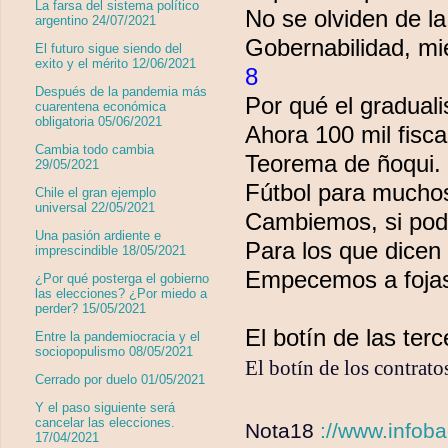
La farsa del sistema político
No se olviden de la
argentino 24/07/2021
Gobernabilidad, mi
El futuro sigue siendo del
exito y el mérito 12/06/2021
8
Después de la pandemia más
Por qué el gradual
cuarentena económica
obligatoria 05/06/2021
Ahora 100 mil fisc
Cambia todo cambia
Teorema de ñoqui.
29/05/2021
Fútbol para mucho
Chile el gran ejemplo
universal 22/05/2021
Cambiemos, si po
Una pasión ardiente e
Para los que dice
imprescindible 18/05/2021
Empecemos a foja
¿Por qué posterga el gobierno
las elecciones? ¿Por miedo a
perder? 15/05/2021
El botín de las ter
Entre la pandemiocracia y el
sociopopulismo 08/05/2021
El botín de los contrato
Cerrado por duelo 01/05/2021
Y el paso siguiente será
cancelar las elecciones.
Nota18
://www.infob
17/04/2021