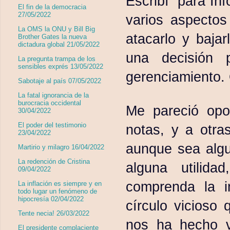
Escribí para Inf
El fin de la democracia
27/05/2022
varios aspectos
La OMS la ONU y Bill Big
atacarlo y baja
Brother Gates la nueva
dictadura global 21/05/2022
una decisión 
La pregunta trampa de los
sensibles exprés 13/05/2022
gerenciamiento. O
Sabotaje al país 07/05/2022
La fatal ignorancia de la
burocracia occidental
Me pareció opo
30/04/2022
El poder del testimonio
notas, y a otra
23/04/2022
aunque sea algu
Martirio y milagro 16/04/2022
La redención de Cristina
alguna utilid
09/04/2022
comprenda la im
La inflación es siempre y en
todo lugar un fenómeno de
hipocresía 02/04/2022
círculo vicioso
Tente necia! 26/03/2022
nos ha hecho v
El presidente complaciente