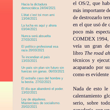
el OS/2, que hab
Hacia la dictadura
democrática 24/04/2021
más importante de
L’état c’est toi mon ami
de destrozarlo te
13/04/2021
en el que usó de 
La lucha es aquí y ahora
03/04/2021
poco más espect
Nunca será absuelta
COMDEX 1994, en 
27/03/2021
veía un gran des
El político profesional esa
raza 20/03/2021
libro
The road a
Te incendian el país
técnicos y ejecu
13/03/2021
acaparado por su
Un país sin plan sin futuro sin
fuerzas sin ganas. 06/03/2021
como es evidente
El extraño caso del hombre y
la bestia. 27/02/2021
Nada de esto le
El día que abandonó el poder.
13/02/2021
calentamiento gl
Ley de alquileres.
serio, sobre tod
Masterclass de socialismo.
20/02/2021
ganadería, con un