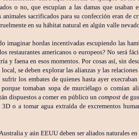
ntados o no, que escupían a las damas que usaban e
s animales sacrificados para su confección eran de c
ruelmente en su hábitat natural en algún valle neva
do imaginar hordas incentivadas escupiendo las ham
los restaurantes americanos o europeos? No será fácil
cría y faena en esos momentos. Por cosas así, sin desc
 local, se deben explorar las alianzas y las relaciones
 sufrir los embates de quienes hasta ayer execraban 
s porque tomaban sopa de murciélago o comían ali
stán dispuestos a comer en público un
compost
de gu
a 3D o a tomar agua extraída de excrementos huma
ustralia y aún EEUU deben ser aliados naturales en 