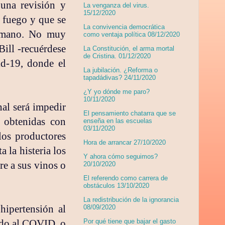
una revisión y
La venganza del virus.
15/12/2020
 fuego y que se
La convivencia democrática
humano. No muy
como ventaja política 08/12/2020
ill -recuérdese
La Constitución, el arma mortal
de Cristina. 01/12/2020
id-19, donde el
La jubilación. ¿Reforma o
tapadádivas? 24/11/2020
¿Y yo dónde me paro?
10/11/2020
nal será impedir
El pensamiento chatarra que se
s obtenidas con
enseña en las escuelas
03/11/2020
los productores
Hora de arrancar 27/10/2020
 la histeria los
Y ahora cómo seguimos?
e a sus vinos o
20/10/2020
El referendo como carrera de
obstáculos 13/10/2020
La redistribución de la ignorancia
hipertensión al
08/09/2020
cido al COVID, o
Por qué tiene que bajar el gasto