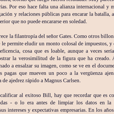
orías. Por eso hace falta una alianza internacional y
gación y relaciones públicas para encarar la batalla, 
xterior que no puede encararse en soledad.
rece la filantropía del señor Gates. Como otros billon
 le permite eludir un monto colosal de impuestos, y
neficencia, cosa que es loable, aunque a veces serí
strar la verosimilitud de la figura que ha creado.
nado a ensalzar su imagen, como se ve en el documen
es pagas que mueven un poco a la vergüenza ajena
a de ajedrez rápido a Magnus Carlsen.
alificar al exitoso Bill, hay que recordar que es c
lidas - o lo era antes de limpiar los datos en l
sus intereses y expectativas empresarias. En los año