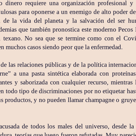
 dinero requiere una organización profesional y 
dulosas para oponerse a un enemigo de alto poder de
a de la vida del planeta y la salvación del ser 
ndemias que también pronostica este moderno Pecos B
al texano. No sea que se termine como con el Cov
en muchos casos siendo peor que la enfermedad.
de las relaciones públicas y de la política internacio
rne” a una pasta sintética elaborada con proteína
ntes y saborizada con cualquier recurso, mientras 
 todo tipo de discriminaciones por no etiquetar hasta
us productos, y no pueden llamar champagne o gruyer
acusada de todos los males del universo, desde la 
ordura, teorías que luego fueron refutadas. Muy pare