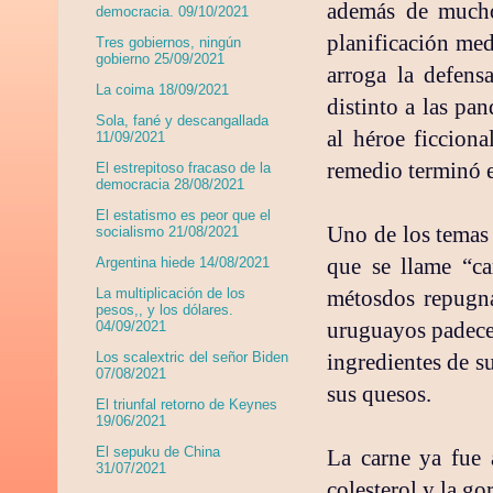
además de mucho
democracia. 09/10/2021
planificación me
Tres gobiernos, ningún
gobierno 25/09/2021
arroga la defens
La coima 18/09/2021
distinto a las pa
Sola, fané y descangallada
al héroe ficcion
11/09/2021
remedio terminó 
El estrepitoso fracaso de la
democracia 28/08/2021
El estatismo es peor que el
Uno de los temas 
socialismo 21/08/2021
que se llame “ca
Argentina hiede 14/08/2021
métosdos repugna
La multiplicación de los
pesos,, y los dólares.
uruguayos padecen
04/09/2021
ingredientes de s
Los scalextric del señor Biden
07/08/2021
sus quesos.
El triunfal retorno de Keynes
19/06/2021
El sepuku de China
La carne ya fue 
31/07/2021
colesterol y la g