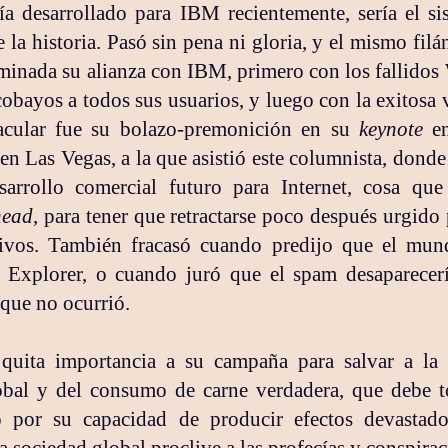
ía desarrollado para IBM recientemente, sería el si
 la historia. Pasó sin pena ni gloria, y el mismo fil
rminada su alianza con IBM, primero con los fallido
cobayos a todos sus usuarios, y luego con la exitosa
acular fue su bolazo-premonición en su
keynote
en
Las Vegas, a la que asistió este columnista, donde
arrollo comercial futuro para Internet, cosa que
head
, para tener que retractarse poco después urgido
tivos. También fracasó cuando predijo que el mund
 Explorer, o cuando juró que el spam desaparecer
 que no ocurrió.
 quita importancia a su campaña para salvar a la
obal y del consumo de carne verdadera, que debe 
o por su capacidad de producir efectos devastado
a sociedad global proclive a las profecías y conspirac