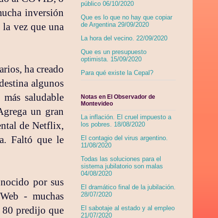
público 06/10/2020
 mucha inversión
Que es lo que no hay que copiar
a la vez que una
de Argentina 29/09/2020
La hora del vecino. 22/09/2020
Que es un presupuesto
optimista. 15/09/2020
arios, ha creado
Para qué existe la Cepal?
 destina algunos
a más saludable
Notas en El Observador de
Montevideo
 Agrega un gran
La inflación. El cruel impuesto a
tal de Netflix,
los pobres. 18/08/2020
. Faltó que le
El contagio del virus argentino.
11/08/2020
Todas las soluciones para el
sistema jubilatorio son malas
04/08/2020
onocido por sus
El dramático final de la jubilación.
a Web - muchas
28/07/2020
s 80 predijo que
El sabotaje al estado y al empleo
21/07/2020