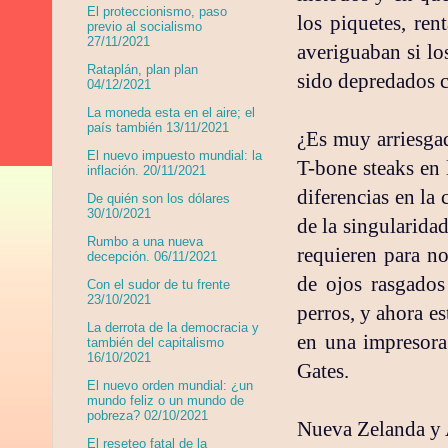
El proteccionismo, paso
los piquetes, re
previo al socialismo
27/11/2021
averiguaban si lo
Rataplán, plan plan
sido depredados c
04/12/2021
La moneda esta en el aire; el
país también 13/11/2021
¿Es muy arriesga
El nuevo impuesto mundial: la
T-bone steaks en 
inflación. 20/11/2021
diferencias en la 
De quién son los dólares
30/10/2021
de la singularidad
Rumbo a una nueva
requieren para no
decepción. 06/11/2021
de ojos rasgado
Con el sudor de tu frente
23/10/2021
perros, y ahora e
La derrota de la democracia y
en una impresor
también del capitalismo
16/10/2021
Gates.
El nuevo orden mundial: ¿un
mundo feliz o un mundo de
pobreza? 02/10/2021
Nueva Zelanda y A
El reseteo fatal de la