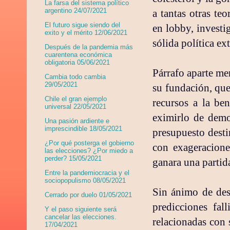
La farsa del sistema político
argentino 24/07/2021
a tantas otras te
El futuro sigue siendo del
en lobby, investi
exito y el mérito 12/06/2021
sólida política e
Después de la pandemia más
cuarentena económica
obligatoria 05/06/2021
Párrafo aparte me
Cambia todo cambia
29/05/2021
su fundación, que
Chile el gran ejemplo
recursos a la be
universal 22/05/2021
eximirlo de demo
Una pasión ardiente e
imprescindible 18/05/2021
presupuesto desti
¿Por qué posterga el gobierno
con exageracion
las elecciones? ¿Por miedo a
perder? 15/05/2021
ganara una partid
Entre la pandemiocracia y el
sociopopulismo 08/05/2021
Sin ánimo de desc
Cerrado por duelo 01/05/2021
predicciones fal
Y el paso siguiente será
cancelar las elecciones.
relacionadas con 
17/04/2021