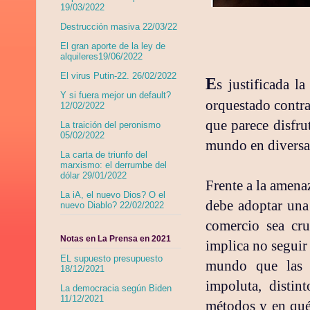
19/03/2022
Destrucción masiva 22/03/22
El gran aporte de la ley de
alquileres19/06/2022
El virus Putin-22. 26/02/2022
E
s justificada 
Y si fuera mejor un default?
orquestado contra
12/02/2022
que parece disfru
La traición del peronismo
05/02/2022
mundo en diversa
La carta de triunfo del
marxismo: el derrumbe del
dólar 29/01/2022
Frente a la amena
La iA, el nuevo Dios? O el
debe adoptar una 
nuevo Diablo? 22/02/2022
comercio sea cru
Notas en La Prensa en 2021
implica no seguir 
EL supuesto presupuesto
mundo que las v
18/12/2021
impoluta, distin
La democracia según Biden
11/12/2021
métodos y en qué 