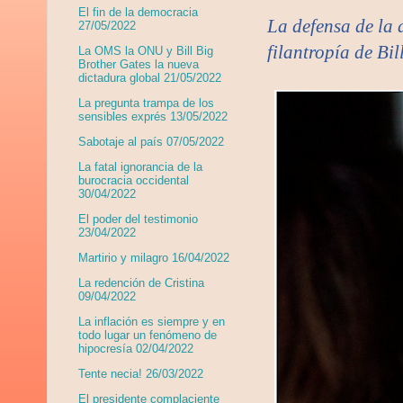
El fin de la democracia
La defensa de la 
27/05/2022
filantropía de Bi
La OMS la ONU y Bill Big
Brother Gates la nueva
dictadura global 21/05/2022
La pregunta trampa de los
sensibles exprés 13/05/2022
Sabotaje al país 07/05/2022
La fatal ignorancia de la
burocracia occidental
30/04/2022
El poder del testimonio
23/04/2022
Martirio y milagro 16/04/2022
La redención de Cristina
09/04/2022
La inflación es siempre y en
todo lugar un fenómeno de
hipocresía 02/04/2022
Tente necia! 26/03/2022
El presidente complaciente