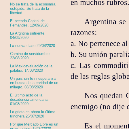
en muchos rubros
No se trata de la economía,
estúpido. Se trata de la
libertad
Argentina se 
El pecado Capital de
Fernández. 12/09/2020
razones:
La Argntina sufriente.
04/09/2020
a. No pertenece al
La nueva clase 29/08/2020
b. Su unión parali
Camino de servidumbre
22/08/2020
c. Las commoditi
La Maxidevaluación de la
palabra. 14/08/2020
de las reglas glob
Un pais sin fe ni esperanza
en busca de la caridad de un
milagro. 08/08/2020
Nos quedan C
El último acto de la
decadencia americana.
01/08/2020
enemigo (no dije 
La grieta es ahora la última
trinchera 25/07/2020
Es el moment
Por qué Mercado Libre es un
grave peligro 18/07/2020