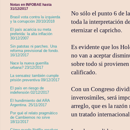
Notas en INFOBAE hasta
31/12/2017
No sólo el punto 6 de l
Brasil vota contra la izquierda
toda la interpretación de
y la corrupción 20/10/2018
eternizar el capricho.
El país acaricia su meta
preferida: la alta inflación
30/12/2007
Es evidente que los Hol
Sin patotas ni parches. Una
reforma previsional de fondo.
no van a aceptar disminu
16/12/2017
sobre todo si provienen
Nace la nueva guerrilla
urbana? 23/12/2017
calificado.
La sensatez también cumple
prisión preventiva 09/12/2017
Con un Congreso dividid
El país en riesgo de
indefensión 02/12/2017
inverosímiles, será impo
El hundimiento del ARA
arreglo, que es la razó
Argentina. 25/11/2017
un tratado internacional
Por qué el relato pragmático
de Cambiemos no sirve
18/11/2017
Cómo puede Netflix resolver