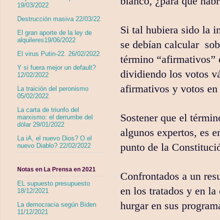
blanco, ¿para qué habr
19/03/2022
Destrucción masiva 22/03/22
Si tal hubiera sido la 
El gran aporte de la ley de
alquileres19/06/2022
se debían calcular
sob
El virus Putin-22. 26/02/2022
término “afirmativos” 
Y si fuera mejor un default?
dividiendo los votos v
12/02/2022
afirmativos y votos en 
La traición del peronismo
05/02/2022
La carta de triunfo del
Sostener que el térmi
marxismo: el derrumbe del
dólar 29/01/2022
algunos expertos, es en
La iA, el nuevo Dios? O el
punto de la Constituci
nuevo Diablo? 22/02/2022
Notas en La Prensa en 2021
Confrontados a un resu
EL supuesto presupuesto
en los tratados y en la
18/12/2021
hurgar en sus programa
La democracia según Biden
11/12/2021