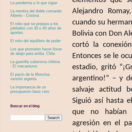
elementos que se
La pandemia y lo que sigue
Alejandro Romay,
La mentira del doble comando
Alberto - Cristina
cuando su hermano
El robo que se prepara a los
jubilados con 30 o 40 años de
Bolivia con Don Al
aportes.
El mito del equilibrio de poder
cortó la conexió
Los que prometen hacer llover
de abajo para arriba. Chile.
Entonces se le ocu
La guerrilla subersiva chilena
estadio, gritó “¡G
- El mecanismo
El pacto de la Moncloa
argentino!” – y d
versión argenta
La importancia de un
salvaje actitud b
presupuesto base cero
Siguió así hasta el
Buscar en el blog
que no habían m
agresión en el pa