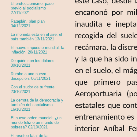
este caso, desde l
El proteccionismo, paso
previo al socialismo
encañonó por mil
27/11/2021
Rataplán, plan plan
inaudita e inept
04/12/2021
recogida del suelo
La moneda esta en el aire; el
país también 13/11/2021
recámara, la discr
El nuevo impuesto mundial: la
inflación. 20/11/2021
y la que ha sido i
De quién son los dólares
30/10/2021
en el suelo, el mág
Rumbo a una nueva
decepción. 06/11/2021
que primero pas
Con el sudor de tu frente
23/10/2021
Aeroportuaria (
La derrota de la democracia y
estatales que cont
también del capitalismo
16/10/2021
entrenamiento es d
El nuevo orden mundial: ¿un
mundo feliz o un mundo de
pobreza? 02/10/2021
interior Aníbal F
El reseteo fatal de la