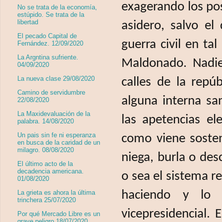
exagerando los pos
No se trata de la economía,
estúpido. Se trata de la
libertad
asidero, salvo el
El pecado Capital de
guerra civil en ta
Fernández. 12/09/2020
La Argntina sufriente.
Maldonado. Nadie
04/09/2020
La nueva clase 29/08/2020
calles de la repú
Camino de servidumbre
alguna interna s
22/08/2020
La Maxidevaluación de la
las apetencias el
palabra. 14/08/2020
Un pais sin fe ni esperanza
como viene sosten
en busca de la caridad de un
milagro. 08/08/2020
niega, burla o desc
El último acto de la
decadencia americana.
o sea el sistema r
01/08/2020
haciendo y lo s
La grieta es ahora la última
trinchera 25/07/2020
vicepresidencial. 
Por qué Mercado Libre es un
grave peligro 18/07/2020