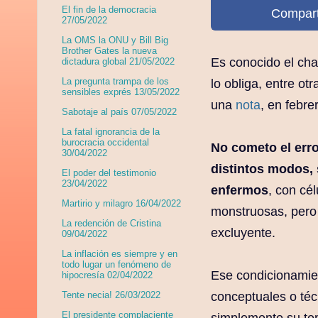
El fin de la democracia
Compart
27/05/2022
La OMS la ONU y Bill Big
Brother Gates la nueva
Es conocido el cha
dictadura global 21/05/2022
La pregunta trampa de los
lo obliga, entre ot
sensibles exprés 13/05/2022
una
nota
, en febre
Sabotaje al país 07/05/2022
La fatal ignorancia de la
burocracia occidental
No cometo el err
30/04/2022
distintos modos, 
El poder del testimonio
23/04/2022
enfermos
, con cé
Martirio y milagro 16/04/2022
monstruosas, pero
La redención de Cristina
excluyente.
09/04/2022
La inflación es siempre y en
todo lugar un fenómeno de
Ese condicionamien
hipocresía 02/04/2022
conceptuales o técn
Tente necia! 26/03/2022
El presidente complaciente
simplemente su temo