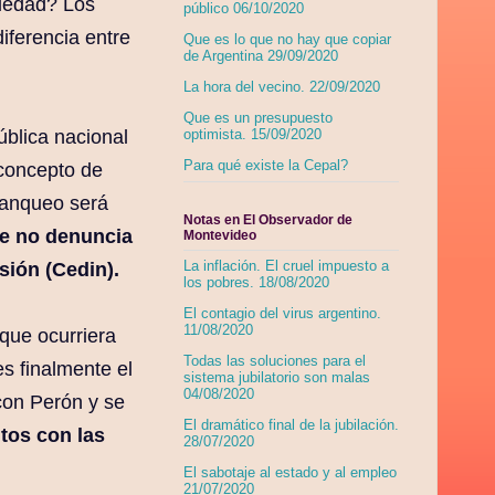
ciedad? Los
público 06/10/2020
iferencia entre
Que es lo que no hay que copiar
de Argentina 29/09/2020
La hora del vecino. 22/09/2020
Que es un presupuesto
blica nacional
optimista. 15/09/2020
Para qué existe la Cepal?
 concepto de
lanqueo será
Notas en El Observador de
ue no denuncia
Montevideo
La inflación. El cruel impuesto a
sión (Cedin).
los pobres. 18/08/2020
El contagio del virus argentino.
11/08/2020
que ocurriera
Todas las soluciones para el
es finalmente el
sistema jubilatorio son malas
04/08/2020
con Perón y se
El dramático final de la jubilación.
tos con las
28/07/2020
El sabotaje al estado y al empleo
21/07/2020