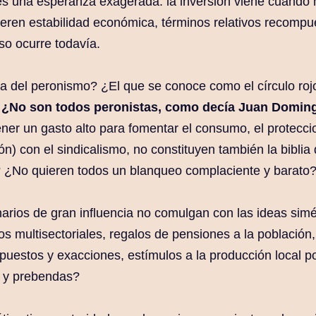
 es una esperanza exagerada: la inversión viene cuando 
ieren estabilidad económica, términos relativos recompu
so ocurre todavía.
a del peronismo? ¿El que se conoce como el círculo roj
?
¿No son todos peronistas, como decía Juan Domin
er un gasto alto para fomentar el consumo, el proteccio
n) con el sindicalismo, no constituyen también la biblia d
 ¿No quieren todos un blanqueo complaciente y barato
rios de gran influencia no comulgan con las ideas simét
s multisectoriales, regalos de pensiones a la población,
puestos y exacciones, estímulos a la producción local p
s y prebendas?