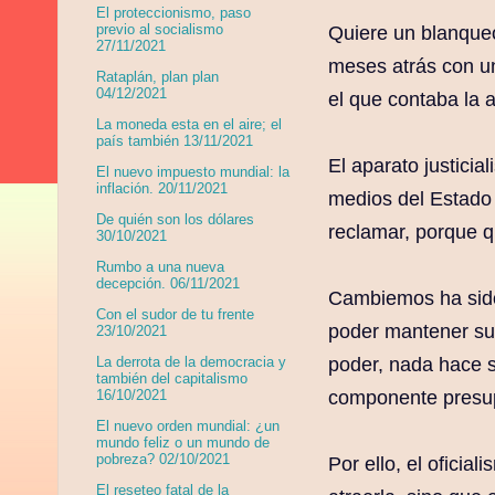
El proteccionismo, paso
previo al socialismo
Quiere un blanqueo
27/11/2021
meses atrás con una
Rataplán, plan plan
04/12/2021
el que contaba la a
La moneda esta en el aire; el
país también 13/11/2021
El aparato justicia
El nuevo impuesto mundial: la
inflación. 20/11/2021
medios del Estado 
De quién son los dólares
reclamar, porque q
30/10/2021
Rumbo a una nueva
decepción. 06/11/2021
Cambiemos ha sido 
Con el sudor de tu frente
poder mantener su
23/10/2021
poder, nada hace s
La derrota de la democracia y
también del capitalismo
componente presup
16/10/2021
El nuevo orden mundial: ¿un
mundo feliz o un mundo de
pobreza? 02/10/2021
Por ello, el oficia
El reseteo fatal de la