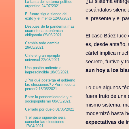
¿El sistema energé
La farsa del sistema político
argentino 24/07/2021
escándalos silenci
El futuro sigue siendo del
el presente y el p
exito y el mérito 12/06/2021
Después de la pandemia más
cuarentena económica
El caso Báez luce
obligatoria 05/06/2021
Cambia todo cambia
es, desde antaño, 
29/05/2021
cártel implica mu
Chile el gran ejemplo
universal 22/05/2021
secreto, furtivo y t
Una pasión ardiente e
aun hoy a los bla
imprescindible 18/05/2021
¿Por qué posterga el gobierno
las elecciones? ¿Por miedo a
Lo que algunos téc
perder? 15/05/2021
fuera fruto de una 
Entre la pandemiocracia y el
sociopopulismo 08/05/2021
mismo sistema, maq
Cerrado por duelo 01/05/2021
modernizó hasta h
Y el paso siguiente será
expectativas de i
cancelar las elecciones.
17/04/2021