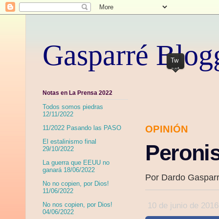
Gasparré Blog
Tw
eet
Notas en La Prensa 2022
Todos somos piedras
12/11/2022
OPINIÓN
11/2022 Pasando las PASO
El estalinismo final
Peroni
29/10/2022
La guerra que EEUU no
ganará 18/06/2022
Por Dardo Gaspar
No no copien, por Dios!
11/06/2022
10 de junio de 201
No nos copien, por Dios!
04/06/2022