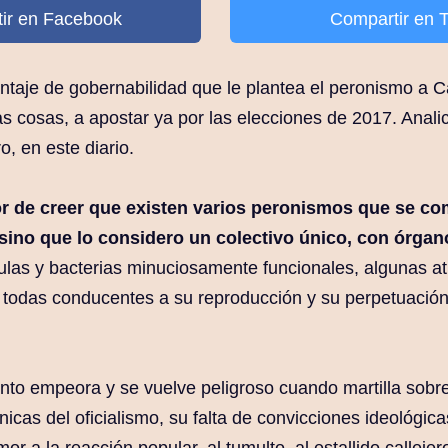
ir en Facebook
Compartir en T
ntaje de gobernabilidad que le plantea el peronismo a
ras cosas, a apostar ya por las elecciones de 2017. Anali
ro, en este diario.
or de creer que existen varios peronismos que se c
sino que lo considero un colectivo único, con órga
lulas y bacterias minuciosamente funcionales, algunas a
 todas conducentes a su reproducción y su perpetuació
to empeora y se vuelve peligroso cuando martilla sobr
icas del oficialismo, su falta de convicciones ideológica
r a la reacción popular, al tumulto, al estallido callejer