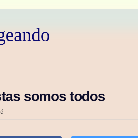
geando
stas somos todos
ré
6