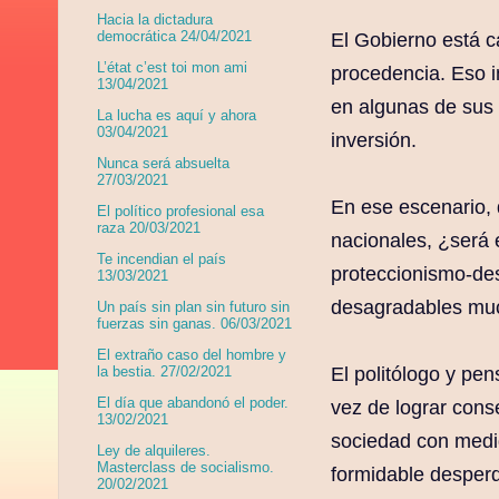
Hacia la dictadura
democrática 24/04/2021
El Gobierno está c
L’état c’est toi mon ami
procedencia. Eso i
13/04/2021
en algunas de sus 
La lucha es aquí y ahora
03/04/2021
inversión.
Nunca será absuelta
27/03/2021
En ese escenario,
El político profesional esa
raza 20/03/2021
nacionales, ¿será 
Te incendian el país
proteccionismo-des
13/03/2021
desagradables much
Un país sin plan sin futuro sin
fuerzas sin ganas. 06/03/2021
El extraño caso del hombre y
El politólogo y pe
la bestia. 27/02/2021
El día que abandonó el poder.
vez de lograr cons
13/02/2021
sociedad con medid
Ley de alquileres.
Masterclass de socialismo.
formidable desper
20/02/2021