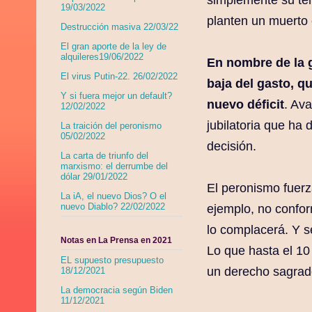
19/03/2022
planten un muerto 
Destrucción masiva 22/03/22
El gran aporte de la ley de
alquileres19/06/2022
En nombre de la g
El virus Putin-22. 26/02/2022
baja del gasto, q
Y si fuera mejor un default?
nuevo déficit
. Av
12/02/2022
jubilatoria que ha
La traición del peronismo
05/02/2022
decisión.
La carta de triunfo del
marxismo: el derrumbe del
dólar 29/01/2022
El peronismo fuer
La iA, el nuevo Dios? O el
nuevo Diablo? 22/02/2022
ejemplo, no confor
lo complacerá. Y 
Notas en La Prensa en 2021
Lo que hasta el 10
EL supuesto presupuesto
un derecho sagrado
18/12/2021
La democracia según Biden
11/12/2021