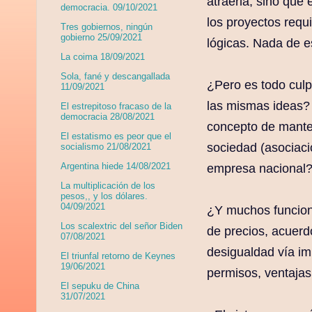
atraerla, sino que
democracia. 09/10/2021
los proyectos requ
Tres gobiernos, ningún
gobierno 25/09/2021
lógicas. Nada de e
La coima 18/09/2021
Sola, fané y descangallada
¿Pero es todo culp
11/09/2021
las mismas ideas
El estrepitoso fracaso de la
democracia 28/08/2021
concepto de manten
El estatismo es peor que el
sociedad (asociació
socialismo 21/08/2021
Argentina hiede 14/08/2021
empresa nacional?
La multiplicación de los
pesos,, y los dólares.
04/09/2021
¿Y muchos funciona
Los scalextric del señor Biden
de precios, acuerdo
07/08/2021
desigualdad vía im
El triunfal retorno de Keynes
19/06/2021
permisos, ventaja
El sepuku de China
31/07/2021