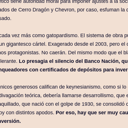
tico tiene autoridad moral para imponer ajustes a la so
ados de Cerro Dragón y Chevron, por caso, esfuman la d
asado.
 cada vez más como gatopardismo. El sistema de obra pú
un gigantesco cártel. Exagerado desde el 2003, pero el
chos protagonistas. No caerán. Del mismo modo que el b
olerante.
Lo presagia el silencio del Banco Nación, q
nqueadores con certificados de depósitos para inver
nicos generosos califican de keynesianismo, como si lo 
divagación teórica, debería llamarse desarrollismo, que 
uillado, que nació con el golpe de 1930, se consolidó 
oy con distintos apodos.
Por eso, hay que ser muy cau
nversión.