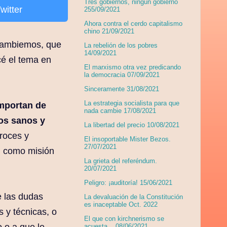
Tres gobiernos, ningún gobierno
witter
255/09/2021
Ahora contra el cerdo capitalismo
chino 21/09/2021
 Cambiemos, que
La rebelión de los pobres
14/09/2021
cé el tema en
El marxismo otra vez predicando
la democracia 07/09/2021
Sinceramente 31/08/2021
La estrategia socialista para que
omportan de
nada cambie 17/08/2021
nos sanos y
La libertad del precio 10/08/2021
troces y
El insoportable Mister Bezos.
27/07/2021
n como misión
La grieta del referéndum.
20/07/2021
Peligro: ¡auditoría! 15/06/2021
e las dudas
La devaluación de la Constitución
es inaceptable Oct. 2022
s y técnicas, o
El que con kirchnerismo se
o o a que le
acuesta... 08/06/2021