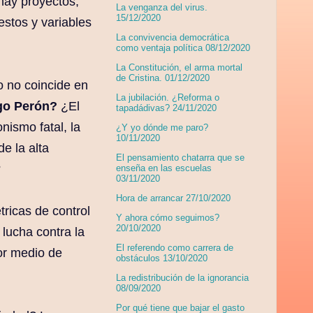
hay proyectos,
La venganza del virus.
15/12/2020
estos y variables
La convivencia democrática
como ventaja política 08/12/2020
La Constitución, el arma mortal
de Cristina. 01/12/2020
o no coincide en
La jubilación. ¿Reforma o
go Perón?
¿El
tapadádivas? 24/11/2020
nismo fatal, la
¿Y yo dónde me paro?
10/11/2020
e la alta
El pensamiento chatarra que se
?
enseña en las escuelas
03/11/2020
Hora de arrancar 27/10/2020
ricas de control
Y ahora cómo seguimos?
20/10/2020
 lucha contra la
El referendo como carrera de
or medio de
obstáculos 13/10/2020
La redistribución de la ignorancia
08/09/2020
Por qué tiene que bajar el gasto