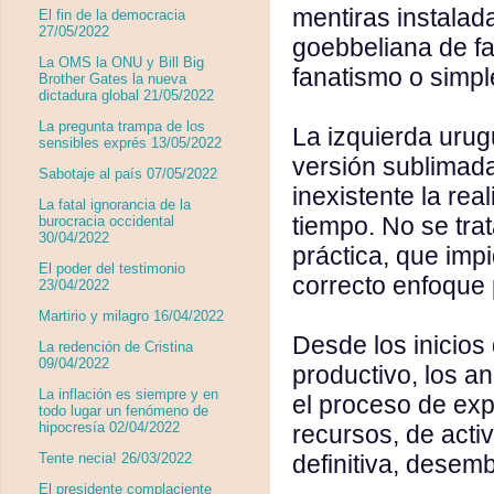
mentiras instalada
El fin de la democracia
27/05/2022
goebbeliana de fa
La OMS la ONU y Bill Big
fanatismo o simpl
Brother Gates la nueva
dictadura global 21/05/2022
La pregunta trampa de los
La izquierda urug
sensibles exprés 13/05/2022
versión sublimad
Sabotaje al país 07/05/2022
inexistente la re
La fatal ignorancia de la
tiempo. No se tra
burocracia occidental
30/04/2022
práctica, que imp
El poder del testimonio
correcto enfoque 
23/04/2022
Martirio y milagro 16/04/2022
Desde los inicios 
La redención de Cristina
09/04/2022
productivo, los a
La inflación es siempre y en
el proceso de exp
todo lugar un fenómeno de
hipocresía 02/04/2022
recursos, de acti
definitiva, desem
Tente necia! 26/03/2022
El presidente complaciente