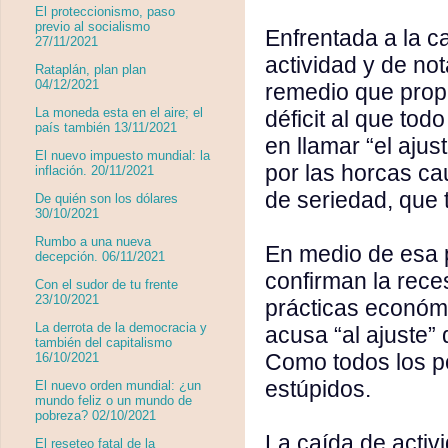
El proteccionismo, paso
previo al socialismo
Enfrentada a la c
27/11/2021
actividad y de not
Rataplán, plan plan
04/12/2021
remedio que prop
La moneda esta en el aire; el
déficit al que to
país también 13/11/2021
en llamar “el ajust
El nuevo impuesto mundial: la
por las horcas ca
inflación. 20/11/2021
de seriedad, que 
De quién son los dólares
30/10/2021
Rumbo a una nueva
En medio de esa 
decepción. 06/11/2021
confirman la rece
Con el sudor de tu frente
23/10/2021
prácticas económi
La derrota de la democracia y
acusa “al ajuste”
también del capitalismo
Como todos los po
16/10/2021
estúpidos.
El nuevo orden mundial: ¿un
mundo feliz o un mundo de
pobreza? 02/10/2021
La caída de activ
El reseteo fatal de la