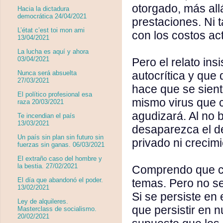
otorgado, más all
Hacia la dictadura
democrática 24/04/2021
prestaciones. Ni 
L’état c’est toi mon ami
con los costos ac
13/04/2021
La lucha es aquí y ahora
03/04/2021
Pero el relato ins
autocrítica y que
Nunca será absuelta
27/03/2021
hace que se sien
El político profesional esa
mismo virus que c
raza 20/03/2021
agudizará. Al no 
Te incendian el país
13/03/2021
desaparezca el dé
Un país sin plan sin futuro sin
privado ni crecimi
fuerzas sin ganas. 06/03/2021
El extraño caso del hombre y
la bestia. 27/02/2021
Comprendo que cor
El día que abandonó el poder.
temas. Pero no se 
13/02/2021
Si se persiste en
Ley de alquileres.
que persistir en 
Masterclass de socialismo.
20/02/2021