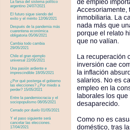
de empleo importa
La farsa del sistema político
argentino 24/07/2021
Accesoriamente, t
El futuro sigue siendo del
inmobiliaria. La 
exito y el mérito 12/06/2021
nada más que una
Después de la pandemia más
cuarentena económica
porque el relato 
obligatoria 05/06/2021
que no valían.
Cambia todo cambia
29/05/2021
La recuperación 
Chile el gran ejemplo
universal 22/05/2021
inversión cae com
Una pasión ardiente e
la inflación absu
imprescindible 18/05/2021
salarios. No es ca
¿Por qué posterga el gobierno
las elecciones? ¿Por miedo a
empleo en la cons
perder? 15/05/2021
laborales los que
Entre la pandemiocracia y el
desaparecido.
sociopopulismo 08/05/2021
Cerrado por duelo 01/05/2021
Como no es casual
Y el paso siguiente será
cancelar las elecciones.
doméstico, tras l
17/04/2021