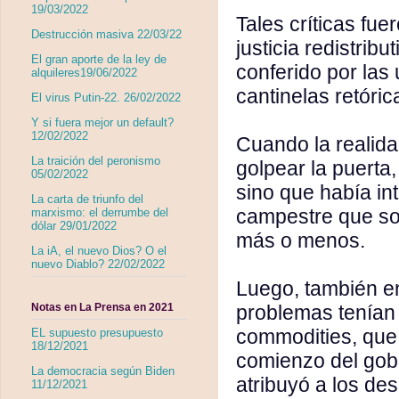
19/03/2022
Tales críticas fue
Destrucción masiva 22/03/22
justicia redistrib
El gran aporte de la ley de
conferido por las
alquileres19/06/2022
cantinelas retóric
El virus Putin-22. 26/02/2022
Y si fuera mejor un default?
12/02/2022
Cuando la realid
La traición del peronismo
golpear la puerta,
05/02/2022
sino que había in
La carta de triunfo del
campestre que sos
marxismo: el derrumbe del
dólar 29/01/2022
más o menos.
La iA, el nuevo Dios? O el
nuevo Diablo? 22/02/2022
Luego, también en
problemas tenían 
Notas en La Prensa en 2021
commodities, que
EL supuesto presupuesto
18/12/2021
comienzo del gobi
La democracia según Biden
atribuyó a los de
11/12/2021