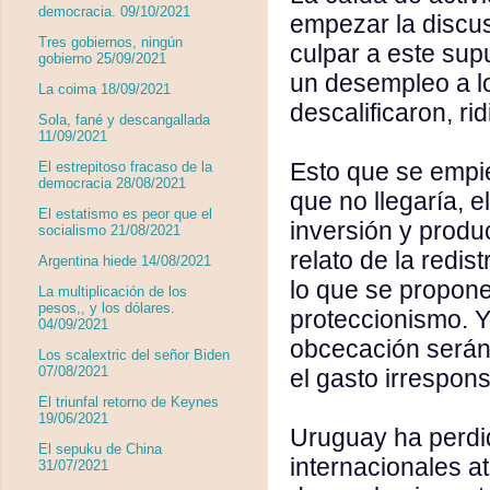
democracia. 09/10/2021
empezar la discus
Tres gobiernos, ningún
culpar a este sup
gobierno 25/09/2021
un desempleo a lo
La coima 18/09/2021
descalificaron, r
Sola, fané y descangallada
11/09/2021
Esto que se empiez
El estrepitoso fracaso de la
democracia 28/08/2021
que no llegaría, 
El estatismo es peor que el
inversión y produ
socialismo 21/08/2021
relato de la redist
Argentina hiede 14/08/2021
lo que se propon
La multiplicación de los
pesos,, y los dólares.
proteccionismo. Y
04/09/2021
obcecación serán 
Los scalextric del señor Biden
07/08/2021
el gasto irrespon
El triunfal retorno de Keynes
19/06/2021
Uruguay ha perdid
El sepuku de China
internacionales at
31/07/2021