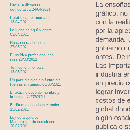
La ensoñac
Hacia la dictadura
democrática 24/04/2021
gráfico, no
L’état c’est toi mon ami
con la real
13/04/2021
por la apre
La lucha es aquí y ahora
03/04/2021
demanda. E
Nunca será absuelta
gobierno n
27/03/2021
antes. De m
El político profesional esa
raza 20/03/2021
Las importa
Te incendian el país
13/03/2021
industria e
Un país sin plan sin futuro sin
en precio c
fuerzas sin ganas. 06/03/2021
lograr inve
El extraño caso del hombre y
la bestia. 27/02/2021
costos de 
El día que abandonó el poder.
global dond
13/02/2021
algún osado
Ley de alquileres.
Masterclass de socialismo.
pública o s
20/02/2021