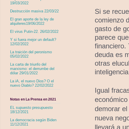
19/03/2022
Si se recue
Destrucción masiva 22/03/22
comienzo de
El gran aporte de la ley de
alquileres19/06/2022
gasto de go
El virus Putin-22. 26/02/2022
parece que
Y si fuera mejor un default?
12/02/2022
financiero
La traición del peronismo
deuda es m
05/02/2022
otras elucu
La carta de triunfo del
marxismo: el derrumbe del
inteligenci
dólar 29/01/2022
La iA, el nuevo Dios? O el
nuevo Diablo? 22/02/2022
Igual fraca
económico 
Notas en La Prensa en 2021
demorar el 
EL supuesto presupuesto
18/12/2021
nueva nego
La democracia según Biden
11/12/2021
llevará a u