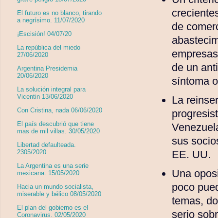
creciente
El futuro es no blanco, tirando
a negrísimo. 11/07/2020
de comerc
¡Escisión! 04/07/20
abastecim
La república del miedo
empresas 
27/06/2020
de un ant
Argentina Presidemia
20/06/2020
síntoma 
La solución integral para
Vicentin 13/06/2020
La reinse
Con Cristina, nada 06/06/2020
progresist
El país descubrió que tiene
Venezuela
mas de mil villas. 30/05/2020
sus socio
Libertad defaulteada.
EE. UU.
2305/2020
La Argentina es una serie
Una oposi
mexicana. 15/05/2020
poco pued
Hacia un mundo socialista,
miserable y bélico 08/05/2020
temas, do
El plan del gobierno es el
serio sob
Coronavirus. 02/05/2020