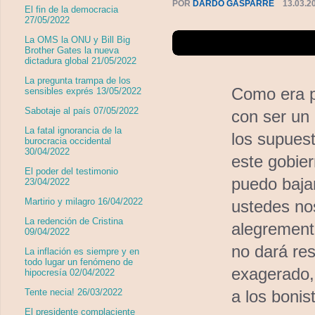
POR
DARDO GASPARRE
13.03.2
El fin de la democracia
27/05/2022
La OMS la ONU y Bill Big
Brother Gates la nueva
dictadura global 21/05/2022
La pregunta trampa de los
Como era p
sensibles exprés 13/05/2022
Sabotaje al país 07/05/2022
con ser un 
La fatal ignorancia de la
los supues
burocracia occidental
30/04/2022
este gobier
El poder del testimonio
puedo baja
23/04/2022
Martirio y milagro 16/04/2022
ustedes nos
La redención de Cristina
alegremente
09/04/2022
no dará res
La inflación es siempre y en
todo lugar un fenómeno de
exagerado,
hipocresía 02/04/2022
Tente necia! 26/03/2022
a los bonis
El presidente complaciente