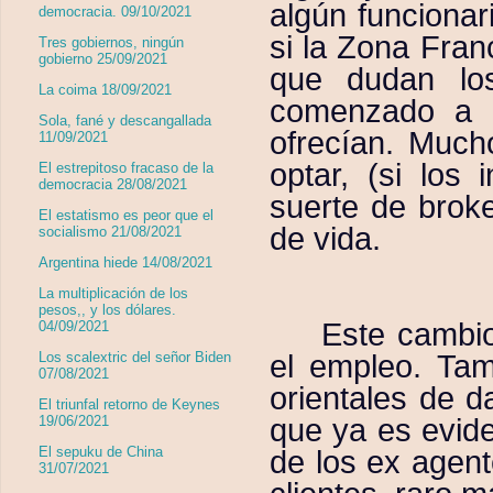
algún funcionar
democracia. 09/10/2021
si la Zona Fran
Tres gobiernos, ningún
gobierno 25/09/2021
que dudan lo
La coima 18/09/2021
comenzado a e
Sola, fané y descangallada
ofrecían. Much
11/09/2021
optar, (si los
El estrepitoso fracaso de la
democracia 28/08/2021
suerte de brok
El estatismo es peor que el
de vida.
socialismo 21/08/2021
Argentina hiede 14/08/2021
La multiplicación de los
pesos,, y los dólares.
Este cambio
04/09/2021
el empleo. Ta
Los scalextric del señor Biden
07/08/2021
orientales de d
El triunfal retorno de Keynes
que ya es evide
19/06/2021
El sepuku de China
de los ex agen
31/07/2021