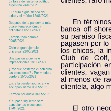
clientes, raro 
La farsa del sistema político
argentino 24/07/2021
El futuro sigue siendo del
exito y el mérito 12/06/2021
En términos
Después de la pandemia más
cuarentena económica
banca off shor
obligatoria 05/06/2021
su paraíso fis
Cambia todo cambia
29/05/2021
pagasen por lo 
Chile el gran ejemplo
los chicos, la 
universal 22/05/2021
Club de Golf,
Una pasión ardiente e
imprescindible 18/05/2021
participación 
¿Por qué posterga el gobierno
clientes, vagan
las elecciones? ¿Por miedo a
perder? 15/05/2021
al menos de ra
Entre la pandemiocracia y el
clientela, algo
sociopopulismo 08/05/2021
Cerrado por duelo 01/05/2021
Y el paso siguiente será
cancelar las elecciones.
El otro neg
17/04/2021