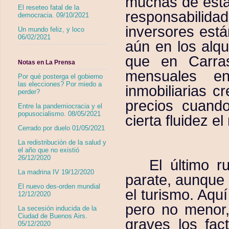
muchas de esta
El reseteo fatal de la
responsabilid
democracia. 09/10/2021
inversores están
Un mundo feliz, y loco
06/02/2021
aún en los alqu
que en Carra
Notas en La Prensa
mensuales en
Por qué posterga el gobierno
las elecciones? Por miedo a
inmobiliarias c
perder?
precios cuand
Entre la pandemiocracia y el
popusocialismo. 08/05/2021
cierta fluidez e
Cerrado por duelo 01/05/2021
La redistribución de la salud y
el año que no existió
26/12/2020
El último 
La madrina IV 19/12/2020
parate, aunque 
El nuevo des-orden mundial
el turismo. Aqu
12/12/2020
pero no menor
La secesión inducida de la
Ciudad de Buenos Airs.
graves los fa
05/12/2020