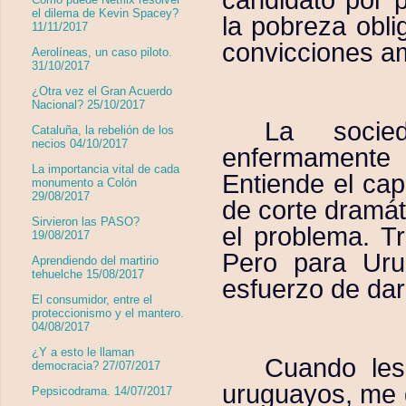
el dilema de Kevin Spacey?
la pobreza obli
11/11/2017
convicciones am
Aerolíneas, un caso piloto.
31/10/2017
¿Otra vez el Gran Acuerdo
Nacional? 25/10/2017
La socie
Cataluña, la rebelión de los
necios 04/10/2017
enfermamente 
La importancia vital de cada
Entiende el capi
monumento a Colón
29/08/2017
de corte dramát
Sirvieron las PASO?
el problema. T
19/08/2017
Pero para Uru
Aprendiendo del martirio
tehuelche 15/08/2017
esfuerzo de dar
El consumidor, entre el
proteccionismo y el mantero.
04/08/2017
¿Y a esto le llaman
Cuando les
democracia? 27/07/2017
uruguayos, me 
Pepsicodrama. 14/07/2017