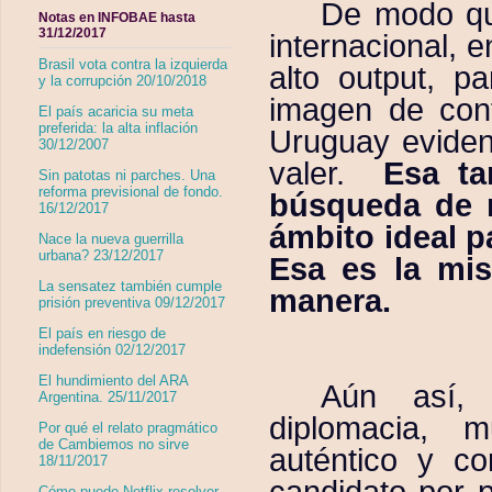
De modo qu
Notas en INFOBAE hasta
31/12/2017
internacional, 
Brasil vota contra la izquierda
alto output, p
y la corrupción 20/10/2018
imagen de conf
El país acaricia su meta
preferida: la alta inflación
Uruguay eviden
30/12/2007
valer.
Esa ta
Sin patotas ni parches. Una
reforma previsional de fondo.
búsqueda de n
16/12/2017
ámbito ideal pa
Nace la nueva guerrilla
urbana? 23/12/2017
Esa es la mi
La sensatez también cumple
manera.
prisión preventiva 09/12/2017
El país en riesgo de
indefensión 02/12/2017
El hundimiento del ARA
Aún así, 
Argentina. 25/11/2017
diplomacia, 
Por qué el relato pragmático
de Cambiemos no sirve
auténtico y c
18/11/2017
candidato por 
Cómo puede Netflix resolver