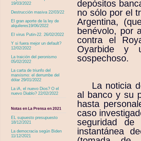
depósitos banca
19/03/2022
no sólo por el 
Destrucción masiva 22/03/22
Argentina, (qu
El gran aporte de la ley de
alquileres19/06/2022
benévolo, por a
El virus Putin-22. 26/02/2022
contra el Roy
Y si fuera mejor un default?
Oyarbide y 
12/02/2022
sospechoso.
La traición del peronismo
05/02/2022
La carta de triunfo del
marxismo: el derrumbe del
dólar 29/01/2022
La noticia 
La iA, el nuevo Dios? O el
al banco y su 
nuevo Diablo? 22/02/2022
hasta personal
Notas en La Prensa en 2021
caso investigad
EL supuesto presupuesto
seguridad de 
18/12/2021
instantánea d
La democracia según Biden
11/12/2021
(tomada de 