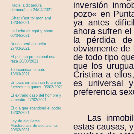
inversión inmo
Hacia la dictadura
democrática 24/04/2021
pozo« en Punta
L’état c’est toi mon ami
ya antes difíci
13/04/2021
ahora sufren el 
La lucha es aquí y ahora
03/04/2021
la pérdida de
Nunca será absuelta
obviamente de l
27/03/2021
de todo tipo qu
El político profesional esa
raza 20/03/2021
que los urugua
Te incendian el país
Cristina a ello
13/03/2021
es universal 
Un país sin plan sin futuro sin
fuerzas sin ganas. 06/03/2021
preferencia sex
El extraño caso del hombre y
la bestia. 27/02/2021
El día que abandonó el poder.
13/02/2021
Las inmobi
Ley de alquileres.
estas causas, 
Masterclass de socialismo.
20/02/2021