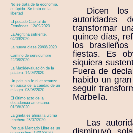
No se trata de la economía,
Dicen los
estúpido. Se trata de la
libertad
autoridades 
El pecado Capital de
transformar u
Fernández. 12/09/2020
quince días, re
La Argntina sufriente.
04/09/2020
los brasileño
La nueva clase 29/08/2020
fiestas. Es o
Camino de servidumbre
siquiera sustent
22/08/2020
La Maxidevaluación de la
Fuera de decla
palabra. 14/08/2020
habido un gran 
Un pais sin fe ni esperanza
en busca de la caridad de un
seguir transfor
milagro. 08/08/2020
Marbella.
El último acto de la
decadencia americana.
01/08/2020
La grieta es ahora la última
trinchera 25/07/2020
Las autori
Por qué Mercado Libre es un
disminuyó sol
grave peligro 18/07/2020