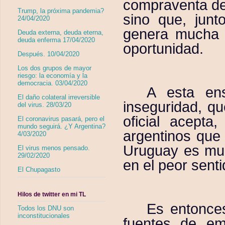
compraventa de 
Trump, la próxima pandemia?
sino que, junto
24/04/2020
genera mucha 
Deuda externa, deuda eterna,
deuda enferma 17/04/2020
oportunidad.
Después. 10/04/2020
Los dos grupos de mayor
riesgo: la economía y la
democracia. 03/04/2020
A esta ens
El daño colateral irreversible
inseguridad, q
del virus. 28/03/20
oficial acept
El coronavirus pasará, pero el
mundo seguirá. ¿Y Argentina?
argentinos que 
4/03/2020
Uruguay es muc
El virus menos pensado.
29/02/2020
en el peor senti
El Chupagasto
Hilos de twitter en mi TL
Es entonce
Todos los DNU son
inconstitucionales
fuentes de em