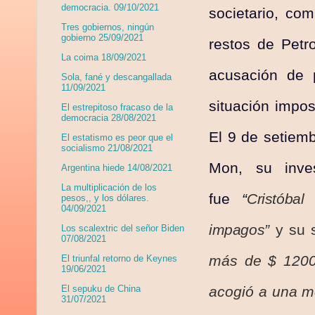
democracia. 09/10/2021
societario, co
Tres gobiernos, ningún
gobierno 25/09/2021
restos de Petro
La coima 18/09/2021
acusación de 
Sola, fané y descangallada
11/09/2021
situación impos
El estrepitoso fracaso de la
democracia 28/08/2021
El 9 de setiem
El estatismo es peor que el
socialismo 21/08/2021
Mon, su inve
Argentina hiede 14/08/2021
La multiplicación de los
fue
“
Cristóba
pesos,, y los dólares.
04/09/2021
impagos”
y su s
Los scalextric del señor Biden
07/08/2021
más de $ 1200 
El triunfal retorno de Keynes
19/06/2021
acogió a una m
El sepuku de China
31/07/2021