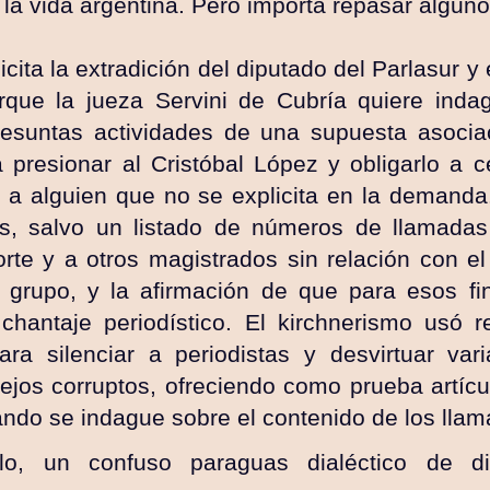
 la vida argentina. Pero importa repasar algun
cita la extradición del diputado del Parlasur y 
e la jueza Servini de Cubría quiere indag
esuntas actividades de una supuesta asociaci
 presionar al Cristóbal López y obligarlo a c
 a alguien que no se explicita en la demand
s, salvo un listado de números de llamada
rte y a otros magistrados sin relación con el 
 grupo, y la afirmación de que para esos fi
chantaje periodístico. El kirchnerismo usó r
ara silenciar a periodistas y desvirtuar var
jos corruptos, ofreciendo como prueba artícu
itando se indague sobre el contenido de los lla
lo, un confuso paraguas dialéctico de di