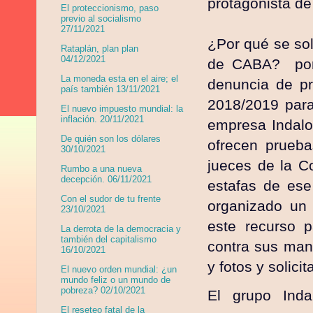
protagonista de
El proteccionismo, paso
previo al socialismo
27/11/2021
¿Por qué se soli
Rataplán, plan plan
04/12/2021
de CABA? porqu
La moneda esta en el aire; el
denuncia de pr
país también 13/11/2021
2018/2019 para
El nuevo impuesto mundial: la
inflación. 20/11/2021
empresa Indalo
De quién son los dólares
ofrecen prueba
30/10/2021
jueces de la Co
Rumbo a una nueva
decepción. 06/11/2021
estafas de ese
Con el sudor de tu frente
organizado un 
23/10/2021
este recurso p
La derrota de la democracia y
también del capitalismo
contra sus mane
16/10/2021
y fotos y solic
El nuevo orden mundial: ¿un
mundo feliz o un mundo de
pobreza? 02/10/2021
El grupo Inda
El reseteo fatal de la