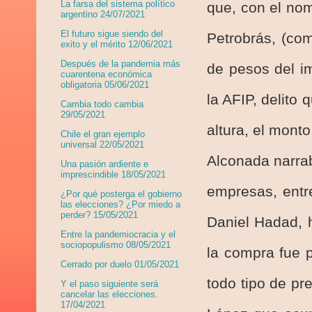
La farsa del sistema político
que, con el no
argentino 24/07/2021
El futuro sigue siendo del
Petrobrás, (co
exito y el mérito 12/06/2021
Después de la pandemia más
de pesos del i
cuarentena económica
obligatoria 05/06/2021
la AFIP, delito
Cambia todo cambia
29/05/2021
altura, el mon
Chile el gran ejemplo
universal 22/05/2021
Alconada narra
Una pasión ardiente e
imprescindible 18/05/2021
empresas, entr
¿Por qué posterga el gobierno
las elecciones? ¿Por miedo a
perder? 15/05/2021
Daniel Hadad, h
Entre la pandemiocracia y el
sociopopulismo 08/05/2021
la compra fue 
Cerrado por duelo 01/05/2021
todo tipo de pr
Y el paso siguiente será
cancelar las elecciones.
17/04/2021