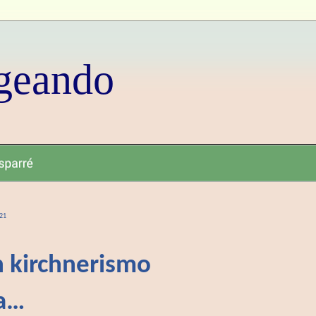
geando
021
n kirchnerismo
ta…