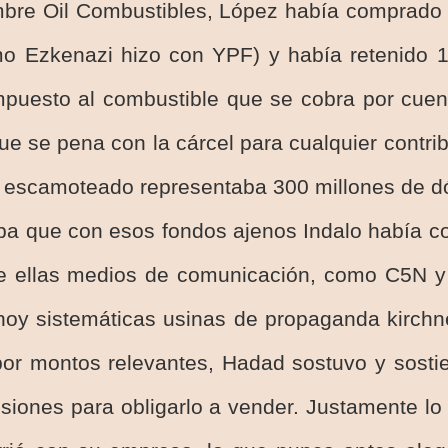
mbre Oil Combustibles, López había comprado 
mo Ezkenazi hizo con YPF) y había retenido 1
mpuesto al combustible que se cobra por cuen
 que se pena con la cárcel para cualquier contri
to escamoteado representaba 300 millones de d
ba que con esos fondos ajenos Indalo había c
e ellas medios de comunicación, como C5N y
oy sistemáticas usinas de propaganda kirchne
por montos relevantes, Hadad sostuvo y sostie
esiones para obligarlo a vender. Justamente l