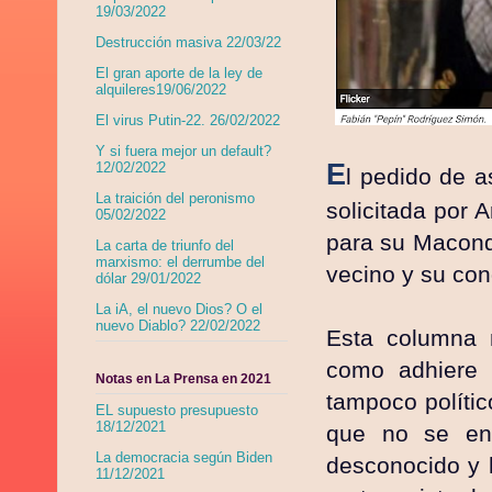
19/03/2022
Destrucción masiva 22/03/22
El gran aporte de la ley de
alquileres19/06/2022
El virus Putin-22. 26/02/2022
Y si fuera mejor un default?
E
12/02/2022
l pedido de a
La traición del peronismo
solicitada por
05/02/2022
para su Macondo
La carta de triunfo del
marxismo: el derrumbe del
vecino y su co
dólar 29/01/2022
La iA, el nuevo Dios? O el
nuevo Diablo? 22/02/2022
Esta columna n
como adhiere a
Notas en La Prensa en 2021
tampoco polític
EL supuesto presupuesto
18/12/2021
que no se en
La democracia según Biden
desconocido y 
11/12/2021