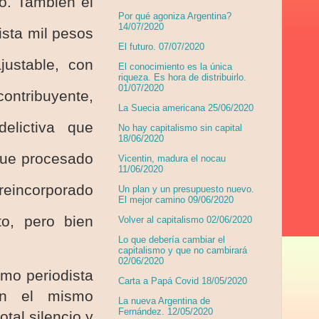
ó. También el
Por qué agoniza Argentina?
14/07/2020
ista mil pesos
El futuro. 07/07/2020
justable, con
El conocimiento es la única
riqueza. Es hora de distribuirlo.
01/07/2020
contribuyente,
La Suecia americana 25/06/2020
lictiva que
No hay capitalismo sin capital
18/06/2020
fue procesado
Vicentin, madura el nocau
11/06/2020
reincorporado
Un plan y un presupuesto nuevo.
El mejor camino 09/06/2020
to, pero bien
Volver al capitalismo 02/06/2020
Lo que debería cambiar el
capitalismo y que no cambirará
02/06/2020
smo periodista
Carta a Papá Covid 18/05/2020
on el mismo
La nueva Argentina de
Fernández. 12/05/2020
tal silencio y