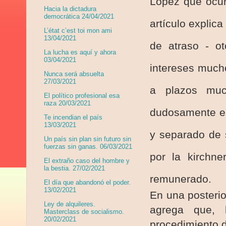
López que ocur
Hacia la dictadura
democrática 24/04/2021
artículo explic
L’état c’est toi mon ami
13/04/2021
de atraso - o
La lucha es aquí y ahora
03/04/2021
intereses mucho
Nunca será absuelta
27/03/2021
a plazos muc
El político profesional esa
raza 20/03/2021
dudosamente es
Te incendian el país
13/03/2021
y separado de 
Un país sin plan sin futuro sin
fuerzas sin ganas. 06/03/2021
por la kirchne
El extraño caso del hombre y
la bestia. 27/02/2021
remunerado.
El día que abandonó el poder.
13/02/2021
En una posteri
Ley de alquileres.
agrega que, 
Masterclass de socialismo.
20/02/2021
procedimiento d