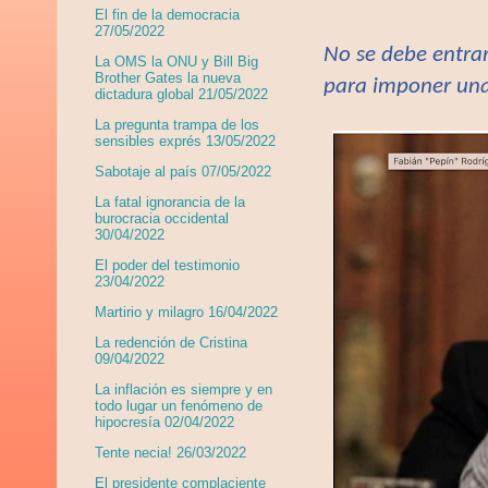
El fin de la democracia
27/05/2022
No se debe entrar
La OMS la ONU y Bill Big
Brother Gates la nueva
para imponer una 
dictadura global 21/05/2022
La pregunta trampa de los
sensibles exprés 13/05/2022
Sabotaje al país 07/05/2022
La fatal ignorancia de la
burocracia occidental
30/04/2022
El poder del testimonio
23/04/2022
Martirio y milagro 16/04/2022
La redención de Cristina
09/04/2022
La inflación es siempre y en
todo lugar un fenómeno de
hipocresía 02/04/2022
Tente necia! 26/03/2022
El presidente complaciente