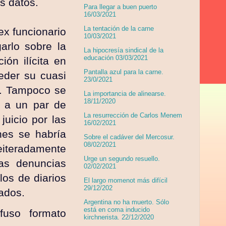
os datos.
Para llegar a buen puerto
16/03/2021
La tentación de la carne
ex funcionario
10/03/2021
arlo sobre la
La hipocresía sindical de la
educación 03/03/2021
ón ilícita en
Pantalla azul para la carne.
eder su cuasi
23/0/2021
a. Tampoco se
La importancia de alinearse.
18/11/2020
s a un par de
La resurrección de Carlos Menem
juicio por las
16/02/2021
nes se habría
Sobre el cadáver del Mercosur.
08/02/2021
eiteradamente
Urge un segundo resuello.
ias denuncias
02/02/2021
los de diarios
El largo momenot más difícil
29/12/202
mados.
Argentina no ha muerto. Sólo
está en coma inducido
fuso formato
kirchnerista. 22/12/2020