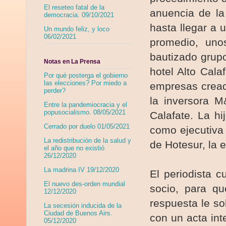
El reseteo fatal de la
anuencia de la
democracia. 09/10/2021
hasta llegar a
Un mundo feliz, y loco
06/02/2021
promedio, uno
bautizado grup
Notas en La Prensa
hotel Alto Cala
Por qué posterga el gobierno
las elecciones? Por miedo a
empresas cread
perder?
la inversora
M
Entre la pandemiocracia y el
popusocialismo. 08/05/2021
Calafate. La h
Cerrado por duelo 01/05/2021
como ejecutiva 
La redistribución de la salud y
de Hotesur, la 
el año que no existió
26/12/2020
La madrina IV 19/12/2020
El periodista 
El nuevo des-orden mundial
socio, para qu
12/12/2020
respuesta le so
La secesión inducida de la
Ciudad de Buenos Airs.
con un acta int
05/12/2020