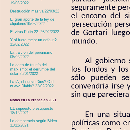
19/03/2022
seguramente pero
Destrucción masiva 22/03/22
el encono del s
El gran aporte de la ley de
persecución pers
alquileres19/06/2022
de Gortari luego
El virus Putin-22. 26/02/2022
mundo.
Y si fuera mejor un default?
12/02/2022
La traición del peronismo
05/02/2022
Al gobierno 
La carta de triunfo del
los fondos y los
marxismo: el derrumbe del
dólar 29/01/2022
sólo pueden ser
La iA, el nuevo Dios? O el
convendría irse 
nuevo Diablo? 22/02/2022
sin que pareciera
Notas en La Prensa en 2021
EL supuesto presupuesto
18/12/2021
En una situ
La democracia según Biden
políticas como en
11/12/2021