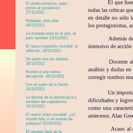
El que fue
El proteccionismo, paso
previo al socialismo
todas las críticas 
27/11/2021
en detalle no sólo 
Rataplán, plan plan
los protagonistas, a
04/12/2021
La moneda esta en el aire; el
Además de 
país también 13/11/2021
intensivo de acción
El nuevo impuesto mundial: la
inflación. 20/11/2021
De quién son los dólares
Docente al
30/10/2021
análisis y dudas en 
Rumbo a una nueva
decepción. 06/11/2021
corregir rumbos much
Con el sudor de tu frente
23/10/2021
Un importan
La derrota de la democracia y
dificultades y logr
también del capitalismo
16/10/2021
como una caracterís
El nuevo orden mundial: ¿un
antecesor, Alan Gr
mundo feliz o un mundo de
pobreza? 02/10/2021
Acaso al 
El reseteo fatal de la