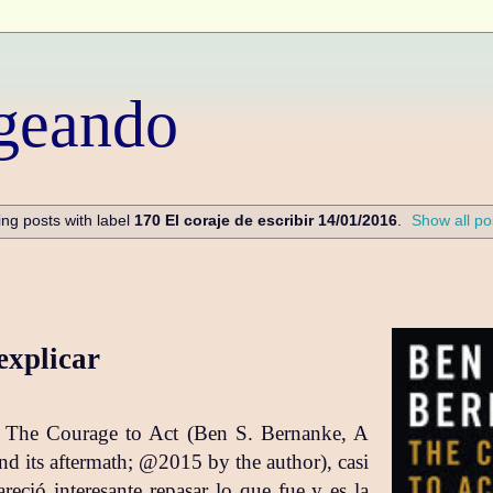
geando
ng posts with label
170 El coraje de escribir 14/01/2016
.
Show all po
explicar
 The Courage to Act (Ben S. Bernanke, A
and its aftermath; @2015 by the author), casi
eció interesante repasar lo que fue y es la