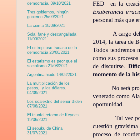
FED
en la creac
democracia. 09/10/2021
Exuberancia irraci
Tres gobiernos, ningún
gobierno 25/09/2021
personal más que en
La coima 18/09/2021
A cargo del
Sola, fané y descangallada
11/09/2021
2014, la tarea de B
El estrepitoso fracaso de la
Todos tendremos nue
democracia 28/08/2021
como sus procesos 
El estatismo es peor que el
de discutirse.
Difí
socialismo 21/08/2021
momento de la hist
Argentina hiede 14/08/2021
La multiplicación de los
No será pro
pesos,, y los dólares.
04/09/2021
venerado como Alan
Los scalextric del señor Biden
oportunidad.
07/08/2021
El triunfal retorno de Keynes
Tal vez po
19/06/2021
cuestión gravísima 
El sepuku de China
31/07/2021
proceso de reorde