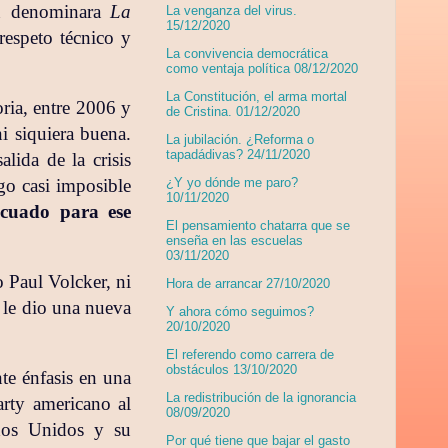
an denominara
La
La venganza del virus.
15/12/2020
respeto técnico y
La convivencia democrática
como ventaja política 08/12/2020
La Constitución, el arma mortal
ria, entre 2006 y
de Cristina. 01/12/2020
i siquiera buena.
La jubilación. ¿Reforma o
tapadádivas? 24/11/2020
alida de la crisis
o casi imposible
¿Y yo dónde me paro?
10/11/2020
ecuado para ese
El pensamiento chatarra que se
enseña en las escuelas
03/11/2020
 Paul Volcker, ni
Hora de arrancar 27/10/2020
 le dio una nueva
Y ahora cómo seguimos?
20/10/2020
El referendo como carrera de
obstáculos 13/10/2020
te énfasis en una
La redistribución de la ignorancia
arty americano al
08/09/2020
ados Unidos y su
Por qué tiene que bajar el gasto