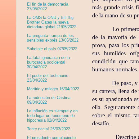
El fin de la democracia
más grande crisis f
27/05/2022
de la mano de su p
La OMS la ONU y Bill Big
Brother Gates la nueva
dictadura global 21/05/2022
Lo primero
La pregunta trampa de los
de la mayoría de 
sensibles exprés 13/05/2022
prosa, pasa los pr
Sabotaje al país 07/05/2022
sus humildes oríg
La fatal ignorancia de la
condición que tam
burocracia occidental
30/04/2022
humanos normales.
El poder del testimonio
23/04/2022
De paso, y 
Martirio y milagro 16/04/2022
su carrera, llena d
La redención de Cristina
es su apasionada es
09/04/2022
ella. Seguramente e
La inflación es siempre y en
sobre el mismo ta
todo lugar un fenómeno de
hipocresía 02/04/2022
desafío.
Tente necia! 26/03/2022
Describe 
El presidente complaciente