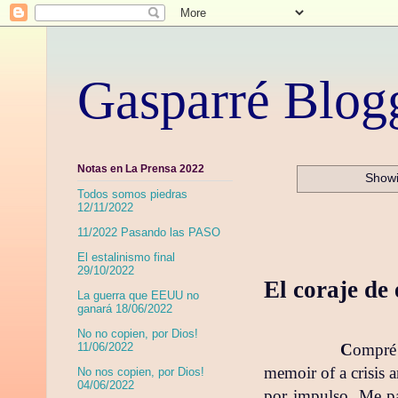
Gasparré Blog
Notas en La Prensa 2022
Showi
Todos somos piedras
12/11/2022
11/2022 Pasando las PASO
El estalinismo final
29/10/2022
El coraje de 
La guerra que EEUU no
ganará 18/06/2022
No no copien, por Dios!
11/06/2022
C
ompré
memoir of a crisis 
No nos copien, por Dios!
04/06/2022
por impulso. Me par