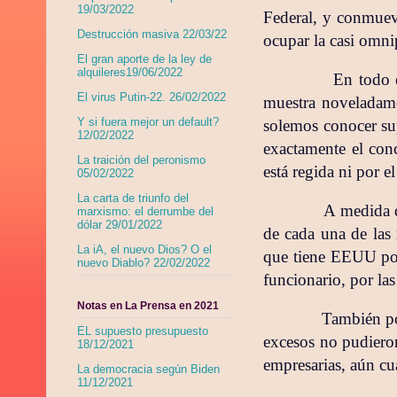
19/03/2022
Federal, y conmuev
Destrucción masiva 22/03/22
ocupar la casi omni
El gran aporte de la ley de
alquileres19/06/2022
En todo e
El virus Putin-22. 26/02/2022
muestra noveladame
Y si fuera mejor un default?
solemos conocer sup
12/02/2022
exactamente el con
La traición del peronismo
está regida ni por e
05/02/2022
La carta de triunfo del
A medida q
marxismo: el derrumbe del
dólar 29/01/2022
de cada una de las
La iA, el nuevo Dios? O el
que tiene EEUU por l
nuevo Diablo? 22/02/2022
funcionario, por las
Notas en La Prensa en 2021
También po
EL supuesto presupuesto
excesos no pudieron
18/12/2021
empresarias, aún cua
La democracia según Biden
11/12/2021