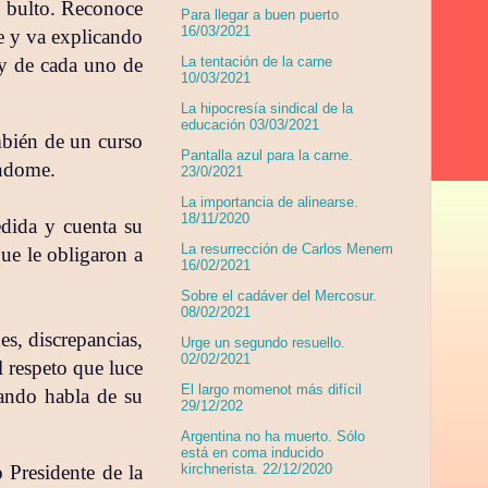
 bulto. Reconoce
Para llegar a buen puerto
16/03/2021
e y va explicando
 y de cada uno de
La tentación de la carne
10/03/2021
La hipocresía sindical de la
educación 03/03/2021
mbién de un curso
Pantalla azul para la carne.
éndome.
23/0/2021
La importancia de alinearse.
18/11/2020
edida y cuenta su
La resurrección de Carlos Menem
que le obligaron a
16/02/2021
Sobre el cadáver del Mercosur.
08/02/2021
es, discrepancias,
Urge un segundo resuello.
02/02/2021
l respeto que luce
El largo momenot más difícil
uando habla de su
29/12/202
Argentina no ha muerto. Sólo
está en coma inducido
o Presidente de la
kirchnerista. 22/12/2020