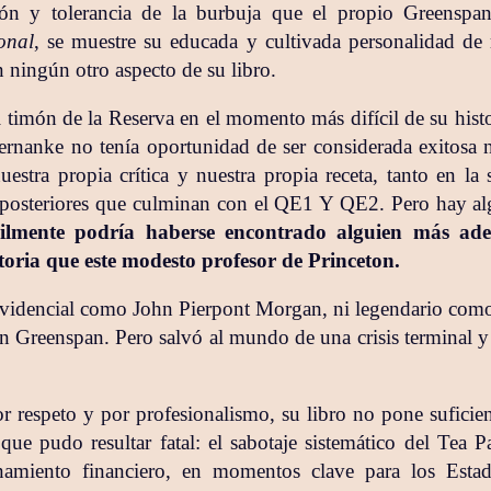
ión y tolerancia de la burbuja que el propio Greensp
onal
, se muestre su educada y cultivada personalidad de 
 ningún otro aspecto de su libro.
 timón de la Reserva en el momento más difícil de su histo
ernanke no tenía oportunidad de ser considerada exitosa n
stra propia crítica y nuestra propia receta, tanto en la s
posteriores que culminan con el QE1 Y QE2. Pero hay alg
cilmente podría haberse encontrado alguien más ad
oria que este modesto profesor de Princeton.
videncial como John Pierpont Morgan, ni legendario como
 Greenspan. Pero salvó al mundo de una crisis terminal y
r respeto y por profesionalismo, su libro no pone suficien
que pudo resultar fatal: el sabotaje sistemático del Tea P
namiento financiero, en momentos clave para los Est