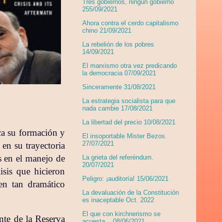
Tres gobiernos, ningún gobierno
255/09/2021
Ahora contra el cerdo capitalismo
chino 21/09/2021
La rebelión de los pobres
14/09/2021
El marxismo otra vez predicando
la democracia 07/09/2021
Sinceramente 31/08/2021
La estrategia socialista para que
nada cambie 17/08/2021
La libertad del precio 10/08/2021
ica su formación y
El insoportable Mister Bezos.
27/07/2021
 en su trayectoria
s en el manejo de
La grieta del referéndum.
20/07/2021
isis que hicieron
Peligro: ¡auditoría! 15/06/2021
en tan dramático
La devaluación de la Constitución
es inaceptable Oct. 2022
El que con kirchnerismo se
nte de la Reserva
acuesta... 08/06/2021