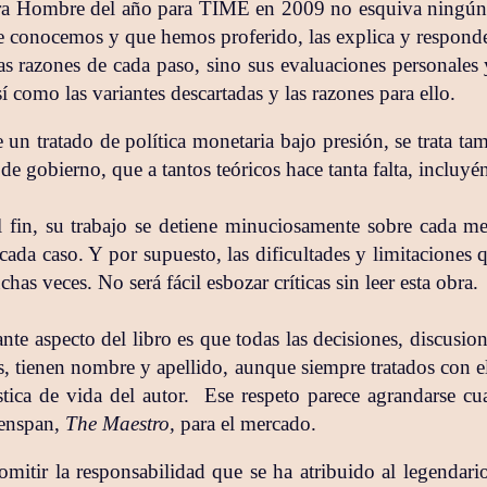
ra Hombre del año para TIME en 2009 no esquiva ningún
que conocemos y que hemos proferido, las explica y respond
las razones de cada paso, sino sus evaluaciones personales
sí como las variantes descartadas y las razones para ello.
un tratado de política monetaria bajo presión, se trata ta
 de gobierno, que a tantos teóricos hace tanta falta, incluy
 fin, su trabajo se detiene minuciosamente sobre cada m
cada caso. Y por supuesto, las dificultades y limitaciones 
as veces. No será fácil esbozar críticas sin leer esta obra.
te aspecto del libro es que todas las decisiones, discusion
os, tienen nombre y apellido, aunque siempre tratados con e
tica de vida del autor.
Ese respeto parece agrandarse c
eenspan,
The Maestro,
para el mercado.
omitir la responsabilidad que se ha atribuido al legendari