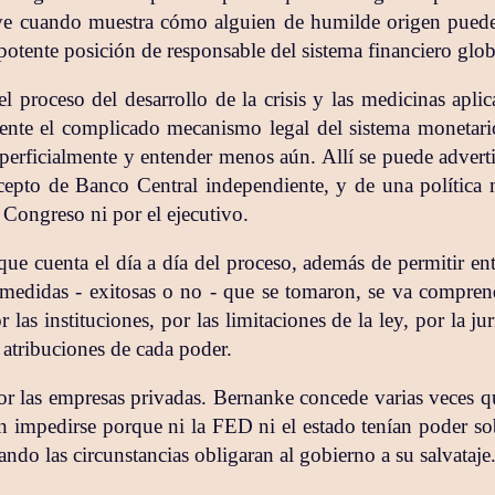
e cuando muestra cómo alguien de humilde origen puede 
potente posición de responsable del sistema financiero glob
l proceso del desarrollo de la crisis y las medicinas apli
nte el complicado mecanismo legal del sistema monetari
erficialmente y entender menos aún. Allí se puede advertir
cepto de Banco Central independiente, y de una política
l Congreso ni por el ejecutivo.
ue cuenta el día a día del proceso, además de permitir ent
 medidas - exitosas o no - que se tomaron, se va compren
as instituciones, por las limitaciones de la ley, por la ju
 atribuciones de cada poder.
r las empresas privadas. Bernanke concede varias veces q
 impedirse porque ni la FED ni el estado tenían poder sob
ndo las circunstancias obligaran al gobierno a su salvataje