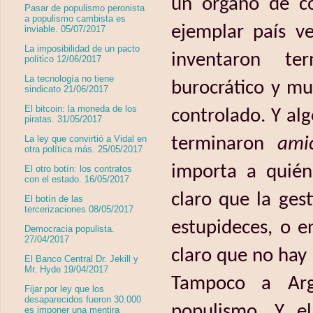
un órgano de co
Pasar de populismo peronista
a populismo cambista es
ejemplar país v
inviable. 05/07/2017
La imposibilidad de un pacto
inventaron t
político 12/06/2017
La tecnología no tiene
burocrático y mu
sindicato 21/06/2017
El bitcoin: la moneda de los
controlado. Y al
piratas. 31/05/2017
La ley que convirtió a Vidal en
terminaron
ami
otra política más. 25/05/2017
importa a quién
El otro botín: los contratos
con el estado. 16/05/2017
claro que la ges
El botín de las
tercerizaciones 08/05/2017
estupideces, o e
Democracia populista.
27/04/2017
claro que no hay 
El Banco Central Dr. Jekill y
Mr. Hyde 19/04/2017
Tampoco a Arge
Fijar por ley que los
desaparecidos fueron 30.000
populismo. Y e
es imponer una mentira