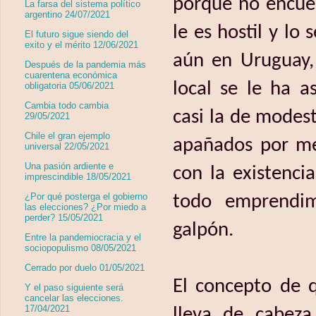
porque no encue
La farsa del sistema político
argentino 24/07/2021
le es hostil y lo
El futuro sigue siendo del
exito y el mérito 12/06/2021
aún en Uruguay, 
Después de la pandemia más
cuarentena económica
local se le ha a
obligatoria 05/06/2021
Cambia todo cambia
casi la de modes
29/05/2021
Chile el gran ejemplo
apañados por me
universal 22/05/2021
Una pasión ardiente e
con la existenci
imprescindible 18/05/2021
¿Por qué posterga el gobierno
todo emprendim
las elecciones? ¿Por miedo a
perder? 15/05/2021
galpón.
Entre la pandemiocracia y el
sociopopulismo 08/05/2021
Cerrado por duelo 01/05/2021
El concepto de q
Y el paso siguiente será
cancelar las elecciones.
17/04/2021
lleva de cabeza