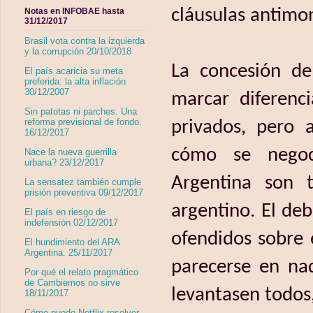
cláusulas antimo
Notas en INFOBAE hasta
31/12/2017
Brasil vota contra la izquierda
y la corrupción 20/10/2018
La concesión de
El país acaricia su meta
preferida: la alta inflación
30/12/2007
marcar diferenci
Sin patotas ni parches. Una
reforma previsional de fondo.
privados, pero 
16/12/2017
cómo se negoci
Nace la nueva guerrilla
urbana? 23/12/2017
Argentina son 
La sensatez también cumple
prisión preventiva 09/12/2017
argentino. El de
El país en riesgo de
indefensión 02/12/2017
ofendidos sobre 
El hundimiento del ARA
Argentina. 25/11/2017
parecerse en na
Por qué el relato pragmático
de Cambiemos no sirve
levantasen todos,
18/11/2017
Cómo puede Netflix resolver